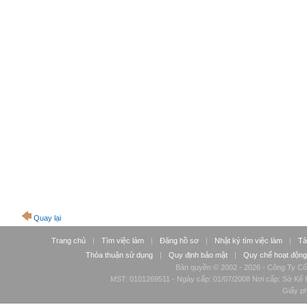
Quay lại
Trang chủ
|
Tìm việc làm
|
Đăng hồ sơ
|
Nhật ký tìm việc làm
|
Tà
Thỏa thuận sử dụng
|
Quy định bảo mật
|
Quy chế hoạt động
Bản quyền © 2002 - 2026 - Công Ty Cổ
MST: 0101269511 - Ngày cấp: 01/07/2008 Nơi cấp: Sở Kế H
Giấy p