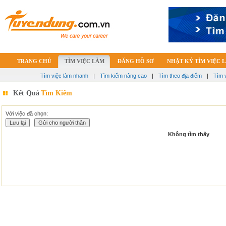
TRANG CHỦ
TÌM VIỆC LÀM
ĐĂNG HỒ SƠ
NHẬT KÝ TÌM VIỆC 
Tìm việc làm nhanh
|
Tìm kiếm nâng cao
|
Tìm theo địa điểm
|
Tìm 
Kết Quả
Tìm Kiếm
Với việc đã chọn:
Không tìm thấy