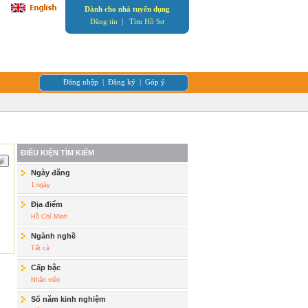
Dành cho nhà tuyển dụng
Đăng tin
|
Tìm Hồ Sơ
Đăng nhập
|
Đăng ký
|
Góp ý
ĐIỀU KIỆN TÌM KIẾM
Ngày đăng
1 ngày
Địa điểm
Hồ Chí Minh
Ngành nghề
Tất cả
Cấp bậc
Nhân viên
Số năm kinh nghiệm