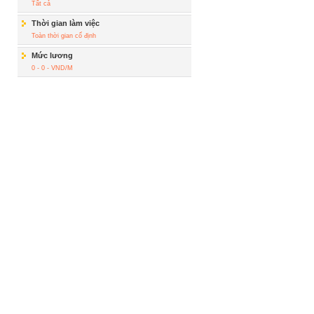
Tất cả
Thời gian làm việc
Toàn thời gian cố định
Mức lương
0 - 0 - VND/M