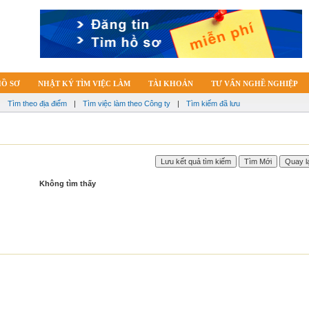
HỒ SƠ
NHẬT KÝ TÌM VIỆC LÀM
TÀI KHOẢN
TƯ VẤN NGHỀ NGHIỆP
|
Tìm theo địa điểm
|
Tìm việc làm theo Công ty
|
Tìm kiếm đã lưu
Không tìm thấy