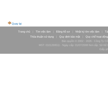
Quay lại
Trang chủ
|
Tìm việc làm
|
Đăng hồ sơ
|
Nhật ký tìm việc làm
|
Tà
Thỏa thuận sử dụng
|
Quy định bảo mật
|
Quy chế hoạt động
Bản quyền © 2002 - 2026 - Công Ty Cổ
MST: 0101269511 - Ngày cấp: 01/07/2008 Nơi cấp: Sở Kế H
Giấy p