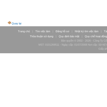
Quay lại
Trang chủ
|
Tìm việc làm
|
Đăng hồ sơ
|
Nhật ký tìm việc làm
|
Tà
Thỏa thuận sử dụng
|
Quy định bảo mật
|
Quy chế hoạt động
Bản quyền © 2002 - 2026 - Công Ty Cổ
MST: 0101269511 - Ngày cấp: 01/07/2008 Nơi cấp: Sở Kế H
Giấy p