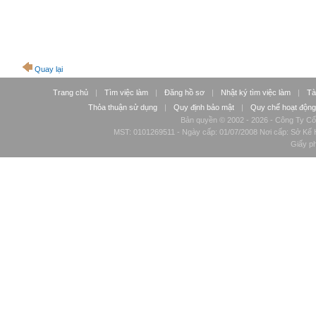
Quay lại
Trang chủ
|
Tìm việc làm
|
Đăng hồ sơ
|
Nhật ký tìm việc làm
|
Tà
Thỏa thuận sử dụng
|
Quy định bảo mật
|
Quy chế hoạt động
Bản quyền © 2002 - 2026 - Công Ty Cổ
MST: 0101269511 - Ngày cấp: 01/07/2008 Nơi cấp: Sở Kế H
Giấy p