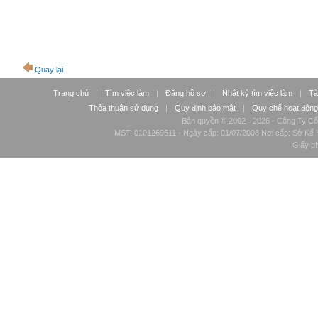
Quay lại
Trang chủ
|
Tìm việc làm
|
Đăng hồ sơ
|
Nhật ký tìm việc làm
|
Tà
Thỏa thuận sử dụng
|
Quy định bảo mật
|
Quy chế hoạt động
Bản quyền © 2002 - 2026 - Công Ty Cổ
MST: 0101269511 - Ngày cấp: 01/07/2008 Nơi cấp: Sở Kế H
Giấy p