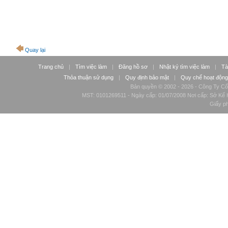
Quay lại
Trang chủ
|
Tìm việc làm
|
Đăng hồ sơ
|
Nhật ký tìm việc làm
|
Tà
Thỏa thuận sử dụng
|
Quy định bảo mật
|
Quy chế hoạt động
Bản quyền © 2002 - 2026 - Công Ty Cổ
MST: 0101269511 - Ngày cấp: 01/07/2008 Nơi cấp: Sở Kế H
Giấy p