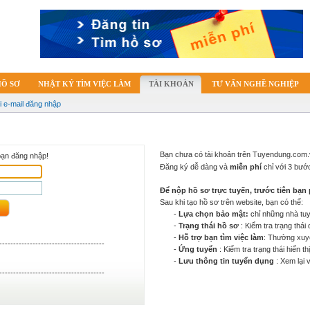
HỒ SƠ
NHẬT KÝ TÌM VIỆC LÀM
TÀI KHOẢN
TƯ VẤN NGHỀ NGHIỆP
i e-mail đăng nhập
Bạn chưa có tài khoản trên Tuyendung.com
bạn đăng nhập!
Đăng ký dễ dàng và
miễn phí
chỉ với 3 bư
Để nộp hồ sơ trực tuyến, trước tiên bạn 
Sau khi tạo hồ sơ trên website, bạn có thể:
-
Lựa chọn bảo mật:
chỉ những nhà tu
-
Trạng thái hồ sơ
: Kiểm tra trạng thá
-
Hỗ trợ bạn tìm việc làm
: Thường xuyê
--------------------------------------
-
Ứng tuyển
: Kiểm tra trạng thái hiển t
-
Lưu thông tin tuyển dụng
: Xem lại 
--------------------------------------