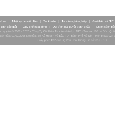
hồ sơ
|
Nhật ký tìm việc làm
|
Tài khoản
|
Tư vấn nghề nghiệp
|
Giới thiệu về NIC
 định bảo mật
|
Quy chế hoạt động
|
Qui trình giải quyết tranh chấp
|
Chính sách bảo
n quyền © 2002 - 2026 - Công Ty Cổ Phần Tư vấn nhân lực NIC - Trụ sở: 108 Lò Đúc, Quậ
ày cấp: 01/07/2008 Nơi cấp: Sở Kế Hoạch Và Đầu Tư Thành Phố Hà Nội - Điện thoại: 024 3
Giấy phép ICP của Bộ Văn Hóa Thông Tin số: 81/GP-BC