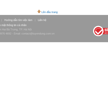
Lên đầu trang
|
Hướng dẫn tìm việc làm
|
Liên hệ
 mật thông tin cá nhân
n Hai Bà Trưng, TP. Hà Nội
976 4692 - Email:
contact@tuyendung.com.vn