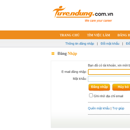
TRANG CHỦ
TÌM VIỆC LÀM
ĐĂNG 
Thông tin đăng nhập
|
Đổi mật khẩu
|
Đổ
Đăng
Nhập
Bạn đã có tài khoản, xin mời 
E-mail đăng nhập:
Mật khẩu:
Ghi nhớ địa chỉ email
------------------------------------
Quên mật khẩu
|
Trợ giúp
------------------------------------