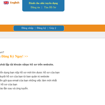
Dành cho nhà tuyển dụng
Đăng tin
|
Tìm Hồ Sơ
Đăng nhập
|
Đăng ký
|
Góp ý
.vn?
Đăng Ký Ngay! >>
ớc
phải lập tài khoản vàtạo hồ sơ trên website.
yển dụng bạn nộp hồ sơ mới tìm được hồ sơ của bạn
i duyệt hồ sơ của bạn từ ban quản trị website
n gửi qua email của bạn những việc làm mới nhất
hị hồ sơ của bạn
vào lần sau và ứng tuyển.