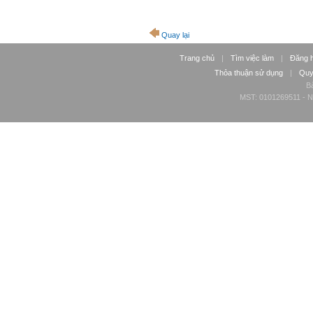
Quay lại
Trang chủ
|
Tìm việc làm
|
Đăng 
Thỏa thuận sử dụng
|
Quy
Bả
MST: 0101269511 - Ng