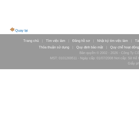
Quay lại
Trang chủ
|
Tìm việc làm
|
Đăng hồ sơ
|
Nhật ký tìm việc làm
|
Tà
Thỏa thuận sử dụng
|
Quy định bảo mật
|
Quy chế hoạt động
Bản quyền © 2002 - 2026 - Công Ty Cổ
MST: 0101269511 - Ngày cấp: 01/07/2008 Nơi cấp: Sở Kế H
Giấy p