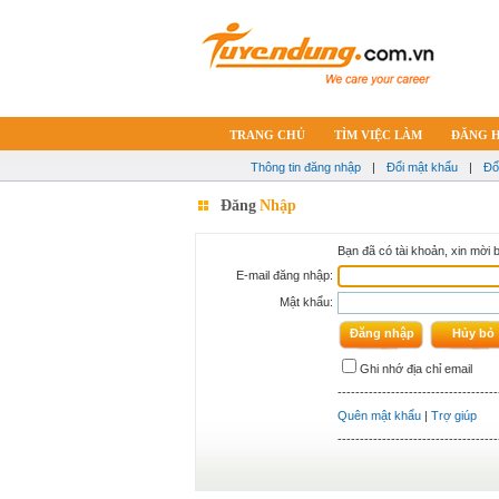
TRANG CHỦ
TÌM VIỆC LÀM
ĐĂNG 
Thông tin đăng nhập
|
Đổi mật khẩu
|
Đổ
Đăng
Nhập
Bạn đã có tài khoản, xin mời 
E-mail đăng nhập:
Mật khẩu:
Ghi nhớ địa chỉ email
------------------------------------
Quên mật khẩu
|
Trợ giúp
------------------------------------