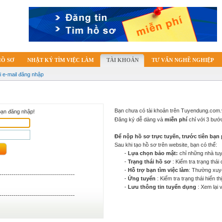
HỒ SƠ
NHẬT KÝ TÌM VIỆC LÀM
TÀI KHOẢN
TƯ VẤN NGHỀ NGHIỆP
i e-mail đăng nhập
Bạn chưa có tài khoản trên Tuyendung.com
bạn đăng nhập!
Đăng ký dễ dàng và
miễn phí
chỉ với 3 bư
Để nộp hồ sơ trực tuyến, trước tiên bạn 
Sau khi tạo hồ sơ trên website, bạn có thể:
-
Lựa chọn bảo mật:
chỉ những nhà tu
-
Trạng thái hồ sơ
: Kiểm tra trạng thá
-
Hỗ trợ bạn tìm việc làm
: Thường xuyê
--------------------------------------
-
Ứng tuyển
: Kiểm tra trạng thái hiển t
-
Lưu thông tin tuyển dụng
: Xem lại 
--------------------------------------