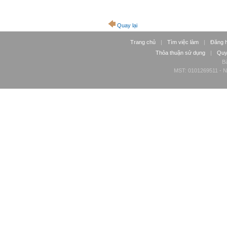
Quay lại
Trang chủ
|
Tìm việc làm
|
Đăng 
Thỏa thuận sử dụng
|
Quy
Bả
MST: 0101269511 - Ng