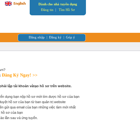
Dành cho nhà tuyển dụng
Đăng tin
|
Tìm Hồ Sơ
Đăng nhập
|
Đăng ký
|
Góp ý
.vn?
Đăng Ký Ngay! >>
ớc
phải lập tài khoản vàtạo hồ sơ trên website.
yển dụng bạn nộp hồ sơ mới tìm được hồ sơ của bạn
i duyệt hồ sơ của bạn từ ban quản trị website
n gửi qua email của bạn những việc làm mới nhất
hị hồ sơ của bạn
vào lần sau và ứng tuyển.