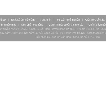
hồ sơ
|
Nhật ký tìm việc làm
|
Tài khoản
|
Tư vấn nghề nghiệp
|
Giới thiệu về NIC
 định bảo mật
|
Quy chế hoạt động
|
Qui trình giải quyết tranh chấp
|
Chính sách bảo
n quyền © 2002 - 2026 - Công Ty Cổ Phần Tư vấn nhân lực NIC - Trụ sở: 108 Lò Đúc, Quậ
ày cấp: 01/07/2008 Nơi cấp: Sở Kế Hoạch Và Đầu Tư Thành Phố Hà Nội - Điện thoại: 024 3
Giấy phép ICP của Bộ Văn Hóa Thông Tin số: 81/GP-BC