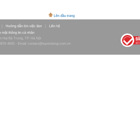
Lên đầu trang
|
Hướng dẫn tìm việc làm
|
Liên hệ
 mật thông tin cá nhân
n Hai Bà Trưng, TP. Hà Nội
976 4692 - Email:
contact@tuyendung.com.vn