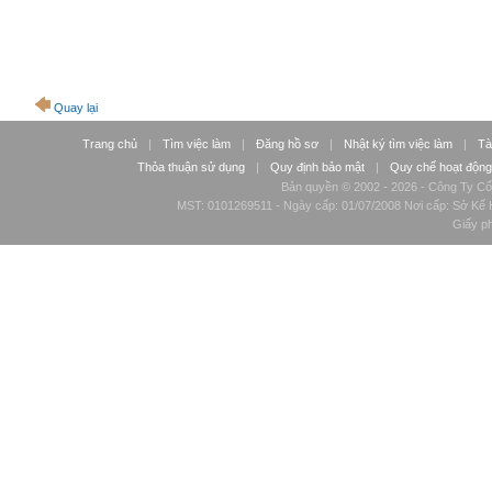
Quay lại
Trang chủ
|
Tìm việc làm
|
Đăng hồ sơ
|
Nhật ký tìm việc làm
|
Tà
Thỏa thuận sử dụng
|
Quy định bảo mật
|
Quy chế hoạt động
Bản quyền © 2002 - 2026 - Công Ty Cổ
MST: 0101269511 - Ngày cấp: 01/07/2008 Nơi cấp: Sở Kế H
Giấy p