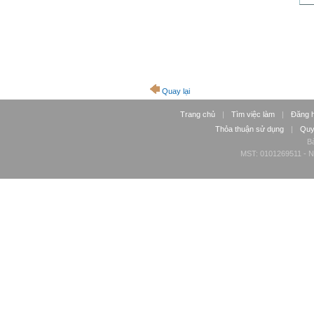
Quay lại
Trang chủ
|
Tìm việc làm
|
Đăng 
Thỏa thuận sử dụng
|
Quy
Bả
MST: 0101269511 - Ng