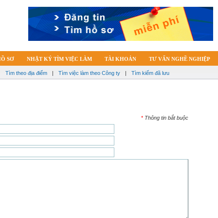
HỒ SƠ
NHẬT KÝ TÌM VIỆC LÀM
TÀI KHOẢN
TƯ VẤN NGHỀ NGHIỆP
|
Tìm theo địa điểm
|
Tìm việc làm theo Công ty
|
Tìm kiếm đã lưu
*
Thông tin bắt buộc