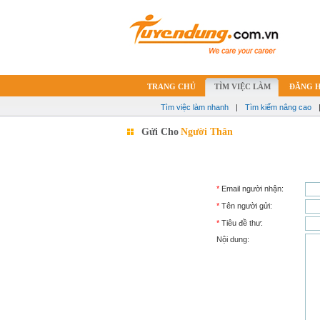
TRANG CHỦ
TÌM VIỆC LÀM
ĐĂNG 
Tìm việc làm nhanh
|
Tìm kiếm nâng cao
Gửi Cho
Người Thân
*
Email người nhận:
*
Tên người gửi:
*
Tiêu đề thư:
Nội dung: