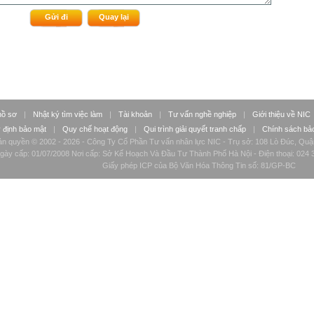
hồ sơ
|
Nhật ký tìm việc làm
|
Tài khoản
|
Tư vấn nghề nghiệp
|
Giới thiệu về NIC
 định bảo mật
|
Quy chế hoạt động
|
Qui trình giải quyết tranh chấp
|
Chính sách bảo
n quyền © 2002 - 2026 - Công Ty Cổ Phần Tư vấn nhân lực NIC - Trụ sở: 108 Lò Đúc, Quậ
ày cấp: 01/07/2008 Nơi cấp: Sở Kế Hoạch Và Đầu Tư Thành Phố Hà Nội - Điện thoại: 024 3
Giấy phép ICP của Bộ Văn Hóa Thông Tin số: 81/GP-BC