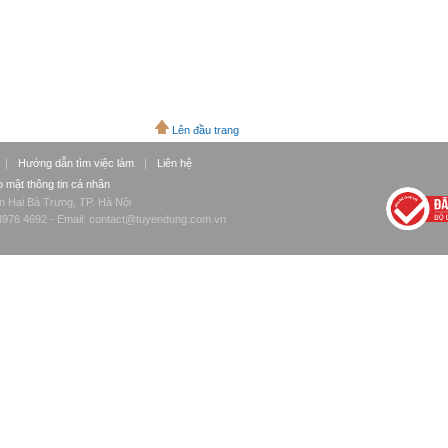
Lên đầu trang
|
Hướng dẫn tìm việc làm
|
Liên hệ
 mật thông tin cá nhân
n Hai Bà Trưng, TP. Hà Nội
976 4692 - Email:
contact@tuyendung.com.vn