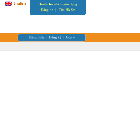
Dành cho nhà tuyển dụng
Đăng tin
|
Tìm Hồ Sơ
Đăng nhập
|
Đăng ký
|
Góp ý