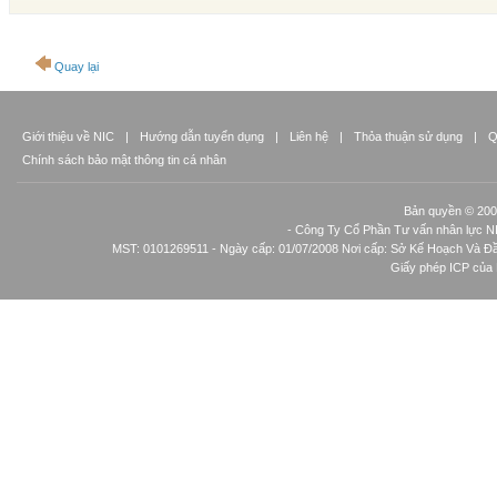
Quay lại
Giới thiệu về NIC
|
Hướng dẫn tuyển dụng
|
Liên hệ
|
Thỏa thuận sử dụng
|
Q
Chính sách bảo mật thông tin cá nhân
Bản quyền © 2002
- Công Ty Cổ Phần Tư vấn nhân lực N
MST: 0101269511 - Ngày cấp: 01/07/2008 Nơi cấp: Sở Kế Hoạch Và Đầu
Giấy phép ICP của