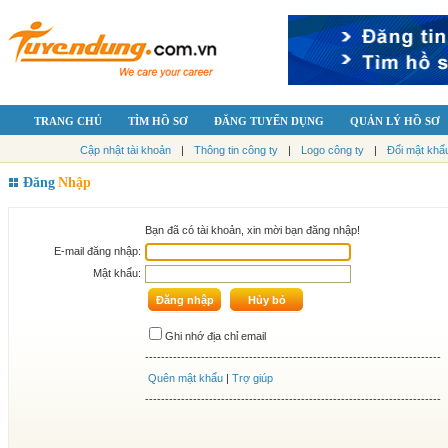
TRANG CHỦ
TÌM HỒ SƠ
ĐĂNG TUYỂN DỤNG
QUẢN LÝ HỒ SƠ
Cập nhật tài khoản
|
Thông tin công ty
|
Logo công ty
|
Đổi mật khẩ
Đăng
Nhập
Bạn đã có tài khoản, xin mời bạn đăng nhập!
E-mail đăng nhập:
Mật khẩu:
Ghi nhớ địa chỉ email
--------------------------------------------------------------------------
Quên mật khẩu
|
Trợ giúp
--------------------------------------------------------------------------