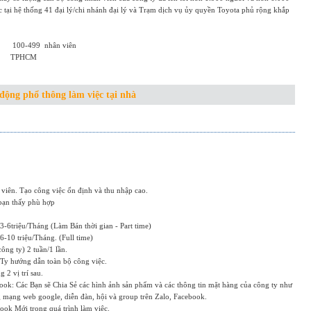
c tại hệ thống 41 đại lý/chi nhánh đại lý và Trạm dịch vụ ủy quyền Toyota phủ rộng khắp
100-499
nhân viên
TPHCM
động phổ thông làm việc tại nhà
iên. Tạo công việc ổn định và thu nhập cao.
 bạn thấy phù hợp
3-6triệu/Tháng (Làm Bán thời gian - Part time)
6-10 triệu/Tháng. (Full time)
ông ty) 2 tuần/1 lần.
Ty hướng dẫn toàn bộ công việc.
 2 vị trí sau.
ook: Các Bạn sẽ Chia Sẻ các hình ảnh sản phẩm và các thông tin mặt hàng của công ty như
ang mạng web google, diễn đàn, hội và group trên Zalo, Facebook.
ook Mới trong quá trình làm việc.