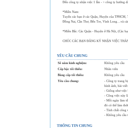
Đến công ty nhận việc 1 lần - > công ty hướng d
*Miền Nam:
Tuyển các bạn ở các Quận, Huyện của TPHCM, T
Đồng Nai, Cần Thơ, Bến Tre, Vình Long....và các
*Miền Bắc: Các Quận - Huyện ở Hà Nội, (Các bạn
CHÚC CÁC BẠN ĐĂNG KÝ NHẬN VIỆC THÀ
YÊU CẦU CHUNG
Số năm kinh nghiệm:
Không yêu cầu
Cấp bậc tối thiểu:
Nhân viên
Bằng cấp tối thiểu:
Không yêu cầu
Yêu cầu chung:
- Công ty trang bị
hình ảnh, bài viế
- Giống như việc 
- Công việc này l
- Mỗi ngày làm tố
đó có thể làm thờ
- Tính chất công 
- Không yêu cầu t
THÔNG TIN CHUNG