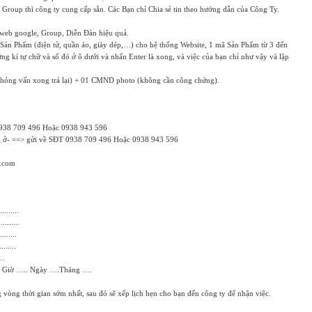
 Group thì công ty cung cấp sẵn. Các Bạn chỉ Chia sẻ tin theo hướng dẫn của Công Ty.
 web google, Group, Diễn Đàn hiệu quả.
Sản Phẩm (điện tử, quần áo, giày dép,…) cho hệ thống Website, 1 mã Sản Phẩm từ 3 đến
ững kí tự chữ và số đó ở ô dưới và nhấn Enter là xong, và việc của bạn chỉ như vậy và lập
Phỏng vấn xong trả lại) + 01 CMND photo (không cần công chứng).
938 709 496 Hoặc 0938 943 596
g ở- ==> gửi về SĐT 0938 709 496 Hoặc 0938 943 596
.com
.........
.........
........
.......
……
…. Giờ ….. Ngày ….Tháng ….
 vòng thời gian sớm nhất, sau đó sẽ xếp lịch hẹn cho bạn đến công ty để nhận việc.