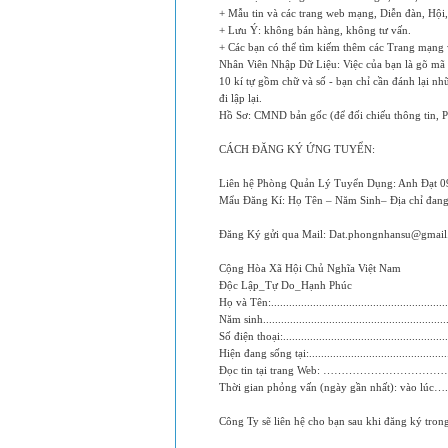
+ Mẫu tin và các trang web mạng, Diễn đàn, Hội,
+ Lưu Ý: không bán hàng, không tư vấn.
+ Các bạn có thể tìm kiếm thêm các Trang mạng
Nhân Viên Nhập Dữ Liệu: Việc của bạn là gõ mã 
10 kí tự gồm chữ và số - bạn chỉ cần đánh lại nh
đi lập lại.
Hồ Sơ: CMND bản gốc (để đối chiếu thông tin, 
CÁCH ĐĂNG KÝ ỨNG TUYỂN:
Liên hệ Phòng Quản Lý Tuyển Dụng: Anh Đạt 0
Mẩu Đăng Kí: Họ Tên – Năm Sinh– Địa chỉ đan
Đăng Ký gửi qua Mail:
Dat.phongnhansu@gmail
Cộng Hòa Xã Hội Chủ Nghĩa Việt Nam
Độc Lập_Tự Do_Hạnh Phúc
Họ và Tên:...........................................................
Năm sinh..............................................................
Số điện thoại:.......................................................
Hiện đang sống tại:...............................................
Đọc tin tại trang Web: …………………………
Thời gian phỏng vấn (ngày gần nhất): vào lúc
Công Ty sẽ liên hệ cho bạn sau khi đăng ký trong