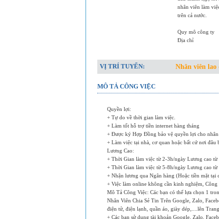
nhân viên làm việ
trên cả nước.
Quy mô công ty
Địa chỉ
VỊ TRÍ TUYỂN:
Nhân viên lao 
MÔ TẢ CÔNG VIỆC
Quyền lợi:
+ Tự do về thời gian làm việc.
+ Làm tốt hỗ trợ tiền internet hàng tháng
+ Được ký Hợp Đồng bảo vệ quyền lợi cho nhân v
+ Làm việc tại nhà, cơ quan hoặc bất cứ nơi đâu
Lương Cao:
+ Thời Gian làm việc từ 2-3h/ngày Lương cao từ 
+ Thời Gian làm việc từ 5-8h/ngày Lương cao từ 
+ Nhận lương qua Ngân hàng (Hoặc tiền mặt tại c
+ Việc làm online không cần kinh nghiệm, Công 
Mô Tả Công Việc: Các bạn có thể lựa chọn 1 trong
Nhân Viên Chia Sẻ Tin Trên Google, Zalo, Faceb
điện tử, điện lạnh, quần áo, giày dép,....lên Tr
+ Các bạn sử dụng tài khoản Google, Zalo, Faceb