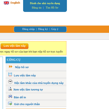
Dành cho nhà tuyển dụng
Đăng tin
|
Tìm Hồ Sơ
Đăng nhập
|
Đăng ký
|
Góp ý
ợc ngay hồ sơ của bạn khi bạn nộp hồ sơ trực tuyến
CÔNG CỤ
Nộp hồ sơ
Lưu việc làm này
Việc làm khác của nhà tuyển dụng này
Xem việc làm tương tự
Bản để in
Gửi cho người thân