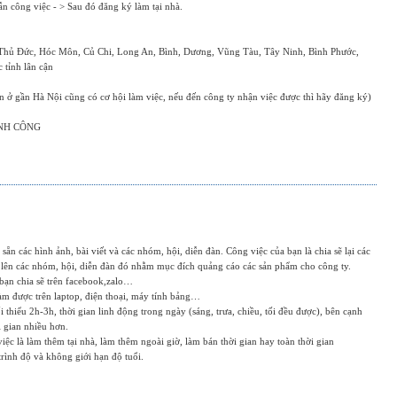
ẫn công việc - > Sau đó đăng ký làm tại nhà.
hủ Đức, Hóc Môn, Củ Chi, Long An, Bình, Dương, Vũng Tàu, Tây Ninh, Bình Phước,
 tỉnh lân cận
 ở gần Hà Nội cũng có cơ hội làm việc, nếu đến công ty nhận việc được thì hãy đăng ký)
NH CÔNG
 sẵn các hình ảnh, bài viết và các nhóm, hội, diễn đàn. Công việc của bạn là chia sẽ lại các
t lên các nhóm, hội, diễn đàn đó nhằm mục đích quảng cáo các sản phẩm cho công ty.
bạn chia sẽ trên facebook,zalo…
àm được trên laptop, điện thoại, máy tính bảng…
i thiểu 2h-3h, thời gian linh động trong ngày (sáng, trưa, chiều, tối đều được), bên cạnh
i gian nhiều hơn.
việc là làm thêm tại nhà, làm thêm ngoài giờ, làm bán thời gian hay toàn thời gian
rình độ và không giới hạn độ tuổi.