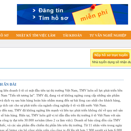
HỒ SƠ
NHẬT KÝ TÌM VIỆC LÀM
TÀI KHOẢN
TƯ VẤN NGHỀ NGHIỆP
Nhà tuyển dụng sẽ nhận đư
H ẤN ĐÀI
g liên doanh ô tô có mặt đầu tiên tại thị trường Việt Nam, TMV luôn nỗ lực phát triển bền
t Nam “Tiến tới tương lai”. TMV đã, đang và sẽ không ngừng cung cấp những sản phẩm
 và dịch vụ sau bán hàng hoàn hảo nhằm mang đến sự hài lòng cao nhất cho khách hàng,
 tích cực cho sự phát triển của ngành công nghiệp ô tô và đất nước Việt Nam.
ập đến nay, TMV đã không ngừng lớn mạnh và liên tục phát triển không chỉ về quy mô sản
số bán hàng. Hiện tại, TMV luôn giữ vị trí dẫn đầu trên thị trường ô tô Việt Nam với sản
 công ty đạt trên 30.000 xe/năm (theo 2 ca làm việc). Doanh số bán cộng dồn của TMV
chiếc, và các sản phẩm đều chiếm thị phần lớn trên thị trường. Từ 11 nhân viên trong ngày
i nay số lượng cán bộ công nhân viên của công ty đã lên tới hơn 1.900 người và hơn 6.000