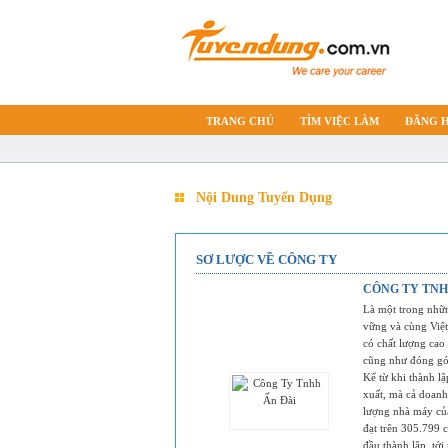
TRANG CHỦ
TÌM VIỆC LÀM
ĐĂNG 
Nội Dung Tuyển Dụng
SƠ LƯỢC VỀ CÔNG TY
CÔNG TY TNH
Là một trong nhữn
vững và cùng Việ
có chất lượng cao
cũng như đóng góp
Kể từ khi thành l
xuất, mà cả doanh 
lượng nhà máy của
đạt trên 305.799 
đầu thành lập, tớ