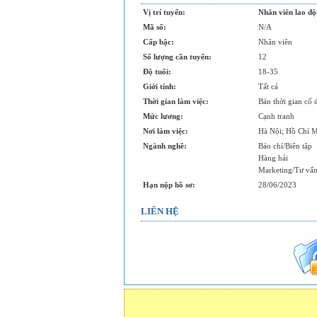
Vị trí tuyển:
Nhân viên lao độ
Mã số:
N/A
Cấp bậc:
Nhân viên
Số lượng cần tuyển:
12
Độ tuổi:
18-35
Giới tính:
Tất cả
Thời gian làm việc:
Bán thời gian cố 
Mức lương:
Cạnh tranh
Nơi làm việc:
Hà Nội; Hồ Chí 
Ngành nghề:
Báo chí/Biên tập
Hàng hải
Marketing/Tư vấ
Hạn nộp hồ sơ:
28/06/2023
LIÊN HỆ