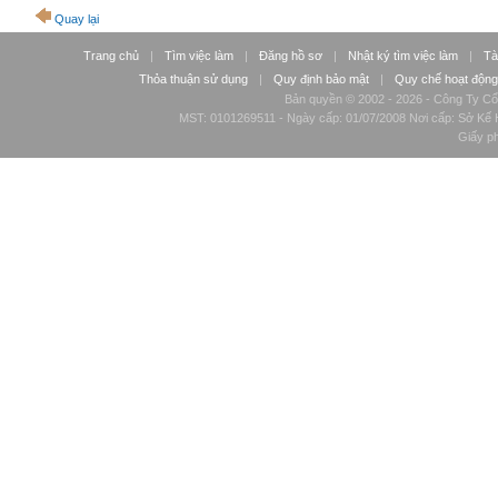
Quay lại
Trang chủ
|
Tìm việc làm
|
Đăng hồ sơ
|
Nhật ký tìm việc làm
|
Tà
Thỏa thuận sử dụng
|
Quy định bảo mật
|
Quy chế hoạt động
Bản quyền © 2002 - 2026 - Công Ty Cổ
MST: 0101269511 - Ngày cấp: 01/07/2008 Nơi cấp: Sở Kế H
Giấy p