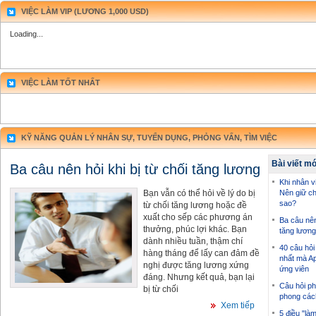
VIỆC LÀM VIP (LƯƠNG 1,000 USD)
Loading...
VIỆC LÀM TỐT NHẤT
KỸ NĂNG QUẢN LÝ NHÂN SỰ, TUYỂN DỤNG, PHỎNG VẤN, TÌM VIỆC
Bài viết m
Ba câu nên hỏi khi bị từ chối tăng lương
Khi nhân vi
Bạn vẫn có thể hỏi về lý do bị
Nên giữ ch
sao?
từ chối tăng lương hoặc đề
xuất cho sếp các phương án
Ba câu nên 
thưởng, phúc lợi khác. Bạn
tăng lương
dành nhiều tuần, thậm chí
40 câu hỏi
hàng tháng để lấy can đảm đề
nhất mà Ap
nghị được tăng lương xứng
ứng viên
đáng. Nhưng kết quả, bạn lại
Câu hỏi ph
bị từ chối
phong các
Xem tiếp
5 điều "là