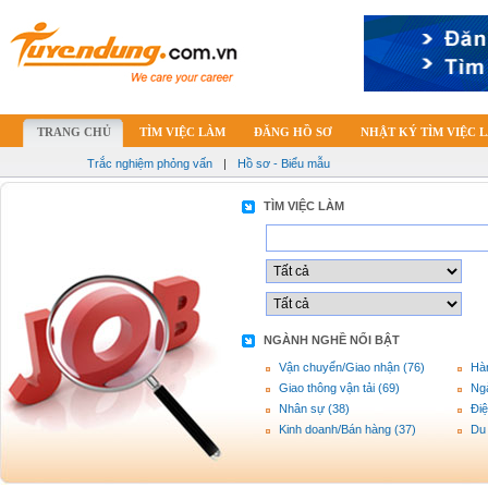
TRANG CHỦ
TÌM VIỆC LÀM
ĐĂNG HỒ SƠ
NHẬT KÝ TÌM VIỆC 
Trắc nghiệm phỏng vấn
|
Hồ sơ - Biểu mẫu
TÌM VIỆC LÀM
NGÀNH NGHỀ NỔI BẬT
Vận chuyển/Giao nhận (76)
Hàn
Giao thông vận tải (69)
Ng
Nhân sự (38)
Điệ
Kinh doanh/Bán hàng (37)
Du 