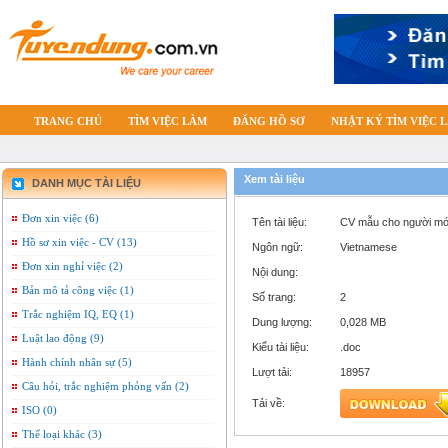
TRANG CHỦ
TÌM VIỆC LÀM
ĐĂNG HỒ SƠ
NHẬT KÝ TÌM VIỆC 
Xem tài liệu
DANH MỤC TÀI LIỆU
Đơn xin việc (6)
Tên tài liệu:
CV mẫu cho người mới
Hồ sơ xin việc - CV (13)
Ngôn ngữ:
Vietnamese
Đơn xin nghỉ việc (2)
Nội dung:
Bản mô tả công việc (1)
Số trang:
2
Trắc nghiệm IQ, EQ (1)
Dung lượng:
0,028 MB
Luật lao động (9)
Kiểu tài liệu:
.doc
Hành chính nhân sự (5)
Lượt tải:
18957
Câu hỏi, trắc nghiệm phỏng vấn (2)
Tải về:
ISO (0)
Thể loại khác (3)