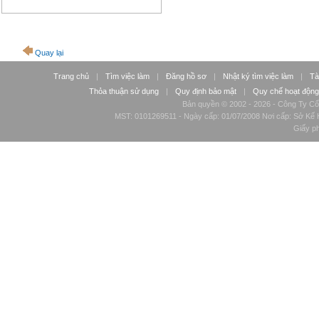
Quay lại
Trang chủ
|
Tìm việc làm
|
Đăng hồ sơ
|
Nhật ký tìm việc làm
|
Tà
Thỏa thuận sử dụng
|
Quy định bảo mật
|
Quy chế hoạt động
Bản quyền © 2002 - 2026 - Công Ty Cổ
MST: 0101269511 - Ngày cấp: 01/07/2008 Nơi cấp: Sở Kế H
Giấy p