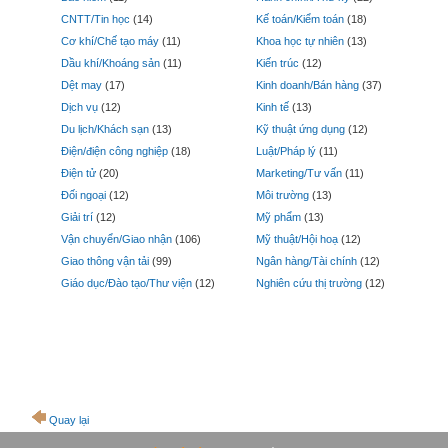
CNTT/Tin học
(
14
)
Kế toán/Kiểm toán
(
18
)
Cơ khí/Chế tạo máy
(
11
)
Khoa học tự nhiên
(
13
)
Dầu khí/Khoáng sản
(
11
)
Kiến trúc
(
12
)
Dệt may
(
17
)
Kinh doanh/Bán hàng
(
37
)
Dịch vụ
(
12
)
Kinh tế
(
13
)
Du lịch/Khách sạn
(
13
)
Kỹ thuật ứng dụng
(
12
)
Điện/điện công nghiệp
(
18
)
Luật/Pháp lý
(
11
)
Điện tử
(
20
)
Marketing/Tư vấn
(
11
)
Đối ngoại
(
12
)
Môi trường
(
13
)
Giải trí
(
12
)
Mỹ phẩm
(
13
)
Vận chuyển/Giao nhận
(
106
)
Mỹ thuật/Hội hoạ
(
12
)
Giao thông vận tải
(
99
)
Ngân hàng/Tài chính
(
12
)
Giáo dục/Đào tạo/Thư viện
(
12
)
Nghiên cứu thị trường
(
12
)
Quay lại