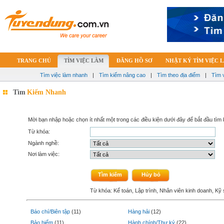
TRANG CHỦ
TÌM VIỆC LÀM
ĐĂNG HỒ SƠ
NHẬT KÝ TÌM VIỆC 
Tìm việc làm nhanh
|
Tìm kiếm nâng cao
|
Tìm theo địa điểm
|
Tìm 
Tìm
Kiếm Nhanh
Mời bạn nhập hoặc chọn ít nhất một trong các điều kiện dưới đây để bắt đầu tìm 
Từ khóa:
Ngành nghề:
Nơi làm việc:
Từ khóa: Kế toán, Lập trình, Nhân viên kinh doanh, Kỹ s
Báo chí/Biên tập
(
11
)
Hàng hải
(
12
)
Bảo hiểm
(
11
)
Hành chính/Thư ký
(
22
)