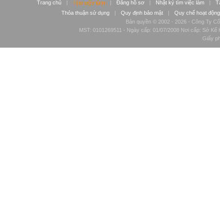
Trang chủ
|
Tìm việc làm
|
Đăng hồ sơ
|
Nhật ký tìm việc làm
|
T
Thỏa thuận sử dụng
|
Quy định bảo mật
|
Quy chế hoạt động
Bản quyền © 2002 - 2026 - Công Ty Cổ
MST: 0101269511 - Ngày cấp: 01/07/2008 Nơi cấp: Sở Kế H
Giấy p