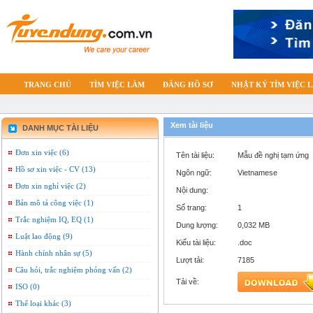
TRANG CHỦ
TÌM VIỆC LÀM
ĐĂNG HỒ SƠ
NHẬT KÝ TÌM VIỆC 
Xem tài liệu
DANH MỤC TÀI LIỆU
Đơn xin việc (6)
Tên tài liệu:
Mẫu đề nghị tạm ứng
Hồ sơ xin việc - CV (13)
Ngôn ngữ:
Vietnamese
Đơn xin nghỉ việc (2)
Nội dung:
Bản mô tả công việc (1)
Số trang:
1
Trắc nghiệm IQ, EQ (1)
Dung lượng:
0,032 MB
Luật lao động (9)
Kiểu tài liệu:
.doc
Hành chính nhân sự (5)
Lượt tải:
7185
Câu hỏi, trắc nghiệm phỏng vấn (2)
Tải về:
ISO (0)
Thể loại khác (3)