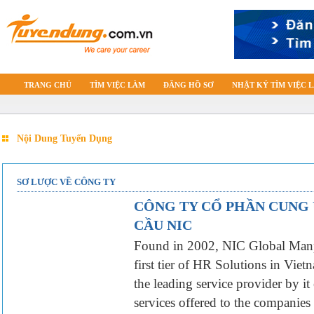
TRANG CHỦ
TÌM VIỆC LÀM
ĐĂNG HỒ SƠ
NHẬT KÝ TÌM VIỆC 
Nội Dung Tuyển Dụng
SƠ LƯỢC VỀ CÔNG TY
CÔNG TY CỔ PHẦN CUNG
CẦU NIC
Found in 2002, NIC Global Manp
first tier of HR Solutions in Vie
the leading service provider by it
services offered to the companies 