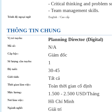
- Critical thinking and problem so
- Team management skills.
Trình độ ngoại ngữ
English
/
Cao cấp
THÔNG TIN CHUNG
Vị trí tuyển:
Planning Director (Digital)
Mã số:
N/A
Cấp bậc:
Giám đốc
Số lượng cần tuyển:
1
Độ tuổi:
30-45
Giới tính:
Tất cả
Thời gian làm việc:
Toàn thời gian cố định
Mức lương:
1.500 - 2.500 USD/Tháng
Nơi làm việc:
Hồ Chí Minh
Ngành nghề:
Giải trí