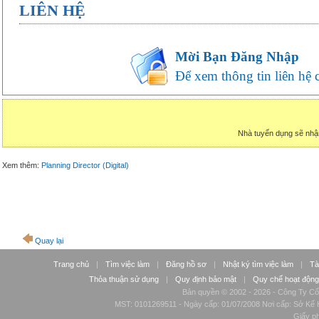
LIÊN HỆ
Mời Bạn Đăng Nhập
Để xem thông tin liên hệ củ
Nhà tuyển dụng sẽ nhậ
Xem thêm:
Planning Director (Digital)
Quay lại
Trang chủ
|
Tìm việc làm
|
Đăng hồ sơ
|
Nhật ký tìm việc làm
|
Tà
Thỏa thuận sử dụng
|
Quy định bảo mật
|
Quy chế hoạt động
Bản quyền © 2002 - 2026 - Công Ty Cổ
MST: 0101269511 - Ngày cấp: 01/07/2008 Nơi cấp: Sở Kế H
Giấy p