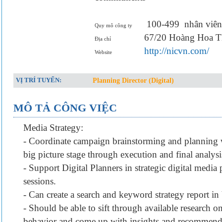
100-499
nhân viên
Quy mô công ty
67/20 Hoàng Hoa T
Địa chỉ
http://nicvn.com/
Website
VỊ TRÍ TUYỂN:
Planning Director (Digital)
MÔ TẢ CÔNG VIỆC
Media Strategy:
- Coordinate campaign brainstorming and planning w
big picture stage through execution and final analysi
- Support Digital Planners in strategic digital media
sessions.
- Can create a search and keyword strategy report i
- Should be able to sift through available research 
behavior and come up with insights and recommendat