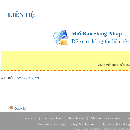
LIÊN HỆ
Mời Bạn Đăng Nhập
Để xem thông tin liên hệ củ
Nhà tuyển dụng sẽ nhậ
Xem thêm:
KẾ TOÁN VIÊN
Quay lại
Trang chủ
|
Tìm việc làm
|
Đăng hồ sơ
|
Nhật ký tìm việc làm
|
Tà
Thỏa thuận sử dụng
|
Quy định bảo mật
|
Quy chế hoạt động
Bản quyền © 2002 - 2026 - Công Ty Cổ