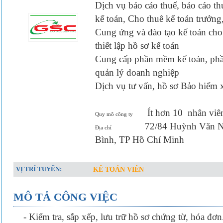
Dịch vụ báo cáo thuế, báo cáo th
kế toán, Cho thuê kế toán trưởng
Cung ứng và đào tạo kế toán ch
thiết lập hồ sơ kế toán
Cung cấp phần mềm kế toán, p
quản lý doanh nghiệp
Dịch vụ tư vấn, hồ sơ Bảo hiểm 
Ít hơn 10
nhân viê
Quy mô công ty
72/84 Huỳnh Văn N
Địa chỉ
Bình, TP Hồ Chí Minh
VỊ TRÍ TUYỂN:
KẾ TOÁN VIÊN
MÔ TẢ CÔNG VIỆC
- Kiểm tra, sắp xếp, lưu trữ hồ sơ chứng từ, hóa đơn