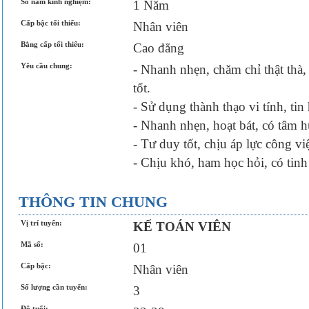
Số năm kinh nghiệm:
1 Năm
Cấp bậc tối thiểu:
Nhân viên
Bằng cấp tối thiểu:
Cao đẳng
Yêu cầu chung:
- Nhanh nhẹn, chăm chỉ thật thà,
tốt.
- Sử dụng thành thạo vi tính, ti
- Nhanh nhẹn, hoạt bát, có tâm h
- Tư duy tốt, chịu áp lực công vi
- Chịu khó, ham học hỏi, có tinh 
THÔNG TIN CHUNG
Vị trí tuyển:
KẾ TOÁN VIÊN
Mã số:
01
Cấp bậc:
Nhân viên
Số lượng cần tuyển:
3
Độ tuổi: