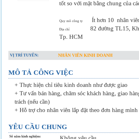
tốt so với mặt bằng chung của c
Ít hơn 10
nhân viê
Quy mô công ty
82 đường TL15, Khu
Địa chỉ
Tp. HCM
VỊ TRÍ TUYỂN:
NHÂN VIÊN KINH DOANH
MÔ TẢ CÔNG VIỆC
+ Thực hiện chỉ tiêu kinh doanh như được giao
+ Tư vấn bán hàng, chăm sóc khách hàng, giao hà
trách (nếu cần)
+ Hỗ trợ cho nhân viên lắp đặt theo đơn hàng mình
YÊU CẦU CHUNG
Số năm kinh nghiệm:
Không yêu cầu