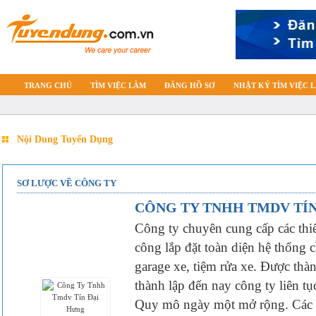
TRANG CHỦ
TÌM VIỆC LÀM
ĐĂNG HỒ SƠ
NHẬT KÝ TÌM VIỆC 
Nội Dung Tuyển Dụng
SƠ LƯỢC VỀ CÔNG TY
CÔNG TY TNHH TMDV TÍ
Công ty chuyên cung cấp các thiết
công lắp đặt toàn diện hệ thống c
garage xe, tiệm rửa xe. Được thà
thành lập đến nay công ty liên t
Quy mô ngày một mở rộng. Các c