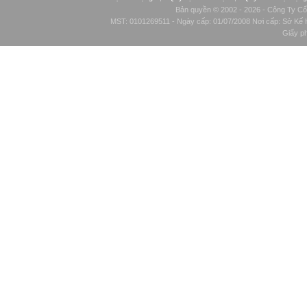
Bản quyền © 2002 - 2026 - Công Ty Cổ
MST: 0101269511 - Ngày cấp: 01/07/2008 Nơi cấp: Sở Kế H
Giấy p