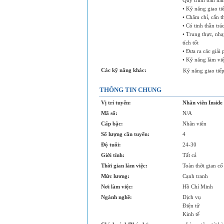
Quy trình bán hà
• Kỹ năng giao ti
• Chăm chỉ, cẩn th
• Có tinh thần tr
• Trung thực, nh
tích tốt
• Đưa ra các giải
• Kỹ năng làm việ
Các kỹ năng khác:
Kỹ năng giao tiế
THÔNG TIN CHUNG
Vị trí tuyển:
Nhân viên Inside 
Mã số:
N/A
Cấp bậc:
Nhân viên
Số lượng cần tuyển:
4
Độ tuổi:
24-30
Giới tính:
Tất cả
Thời gian làm việc:
Toàn thời gian cố
Mức lương:
Cạnh tranh
Nơi làm việc:
Hồ Chí Minh
Ngành nghề:
Dịch vụ
Điện tử
Kinh tế