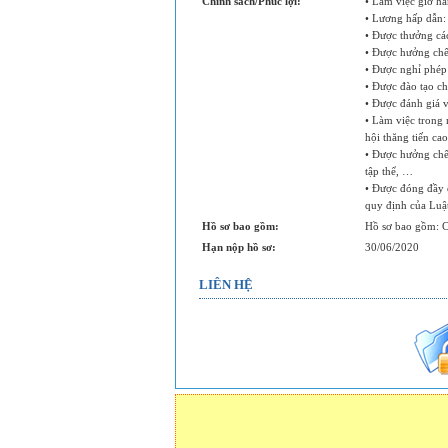
Chính sách/Phúc lợi:
• Làm việc giờ hà
• Lương hấp dẫn:
• Được thưởng các
• Được hưởng chế 
• Được nghỉ phép
• Được đào tạo c
• Được đánh giá và
• Làm việc trong
hội thăng tiến cao
• Được hưởng chế 
tập thể, …
• Được đóng đầy
quy định của Luậ
Hồ sơ bao gồm:
Hồ sơ bao gồm: C
Hạn nộp hồ sơ:
30/06/2020
LIÊN HỆ