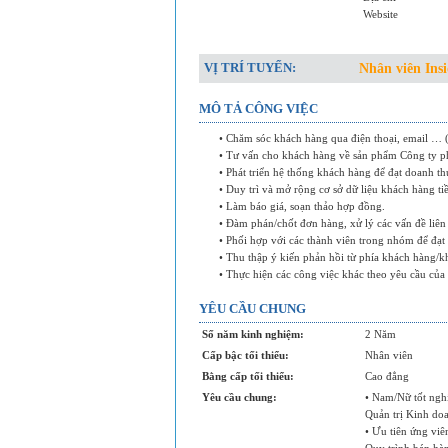
Website
VỊ TRÍ TUYỂN:
Nhân viên Insi
MÔ TẢ CÔNG VIỆC
• Chăm sóc khách hàng qua điện thoại, email … (
• Tư vấn cho khách hàng về sản phẩm Công ty p
• Phát triển hệ thống khách hàng để đạt doanh th
• Duy trì và mở rộng cơ sở dữ liệu khách hàng t
• Làm báo giá, soạn thảo hợp đồng.
• Đàm phán/chốt đơn hàng, xử lý các vấn đề liê
• Phối hợp với các thành viên trong nhóm để đạt
• Thu thập ý kiến phản hồi từ phía khách hàng/
• Thực hiện các công việc khác theo yêu cầu của 
YÊU CẦU CHUNG
Số năm kinh nghiệm:
2 Năm
Cấp bậc tối thiểu:
Nhân viên
Bằng cấp tối thiểu:
Cao đẳng
Yêu cầu chung:
• Nam/Nữ tốt ngh
Quản trị Kinh d
• Ưu tiên ứng viê