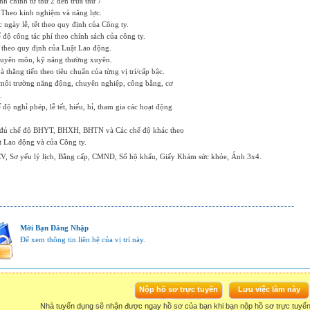
nh chính từ thứ 2 đến trưa thứ 7
 Theo kinh nghiệm và năng lực.
 ngày lễ, tết theo quy định của Công ty.
độ công tác phí theo chính sách của công ty.
 theo quy định của Luật Lao động.
huyên môn, kỹ năng thường xuyên.
 thăng tiến theo tiêu chuẩn của từng vị trí/cấp bậc.
 môi trường năng động, chuyên nghiệp, công bằng, cơ
.
độ nghỉ phép, lễ tết, hiếu, hỉ, tham gia các hoạt động
 đủ chế độ BHYT, BHXH, BHTN và Các chế độ khác theo
t Lao động và của Công ty.
V, Sơ yếu lý lịch, Bằng cấp, CMND, Sổ hộ khẩu, Giấy Khám sức khỏe, Ảnh 3x4.
Mời Bạn Đăng Nhập
Để xem thông tin liên hệ của vị trí này.
Nhà tuyển dụng sẽ nhận được ngay hồ sơ của bạn khi bạn nộp hồ sơ trực tuyế