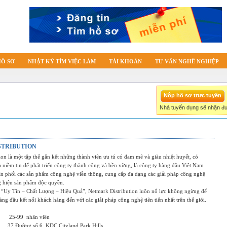
HỒ SƠ
NHẬT KÝ TÌM VIỆC LÀM
TÀI KHOẢN
TƯ VẤN NGHỀ NGHIỆP
Nhà tuyển dụng sẽ nhận đư
STRIBUTION
ion là một tập thể gắn kết những thành viên ưu tú có đam mê và giàu nhiệt huyết, có
 niềm tin để phát triển công ty thành công và bền vững, là công ty hàng đầu Việt Nam
ân phối các sản phẩm công nghệ viễn thông, cung cấp đa dạng các giải pháp công nghệ
g hiệu sản phẩm độc quyền.
“Uy Tín – Chất Lượng – Hiệu Quả”, Netmark Distribution luôn nổ lực không ngừng để
àng đầu kết nối khách hàng đến với các giải pháp công nghệ tiên tiến nhất trên thế giới.
25-99
nhân viên
37 Đường số 6, KDC Cityland Park Hills