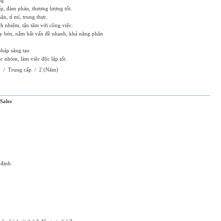
ng
ếp, đàm phán, thương lượng tốt.
ận, tỉ mỉ, trung thực.
ách nhiệm, tận tâm với công việc.
ạy bén, nắm bắt vấn đề nhanh, khả năng phân
 pháp sáng tạo
c nhóm, làm việc độc lập tốt
p
/
Trung cấp
/
2
(Năm)
Sales
 định