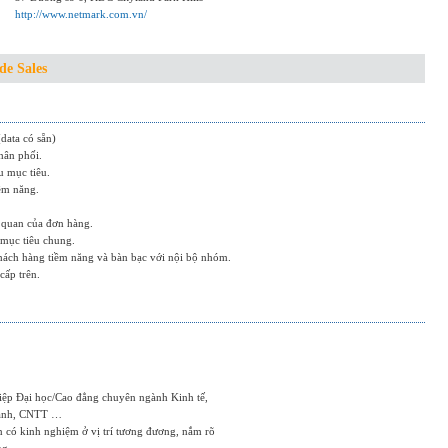
http://www.netmark.com.vn/
de Sales
data có sẵn)
hân phối.
u mục tiêu.
iềm năng.
n quan của đơn hàng.
 mục tiêu chung.
khách hàng tiềm năng và bàn bạc với nội bộ nhóm.
cấp trên.
iệp Đại học/Cao đẳng chuyên ngành Kinh tế,
oanh, CNTT …
n có kinh nghiệm ở vị trí tương đương, nắm rõ