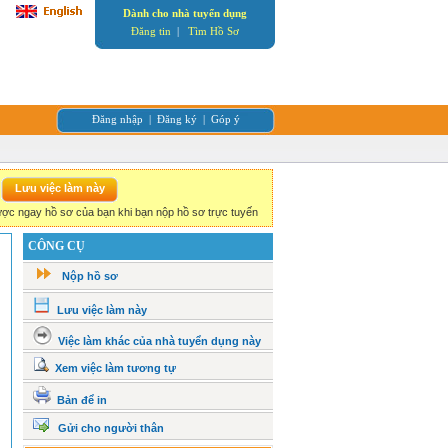
Dành cho nhà tuyển dụng
Đăng tin
|
Tìm Hồ Sơ
Đăng nhập
|
Đăng ký
|
Góp ý
ợc ngay hồ sơ của bạn khi bạn nộp hồ sơ trực tuyến
CÔNG CỤ
Nộp hồ sơ
Lưu việc làm này
Việc làm khác của nhà tuyển dụng này
Xem việc làm tương tự
Bản để in
Gửi cho người thân