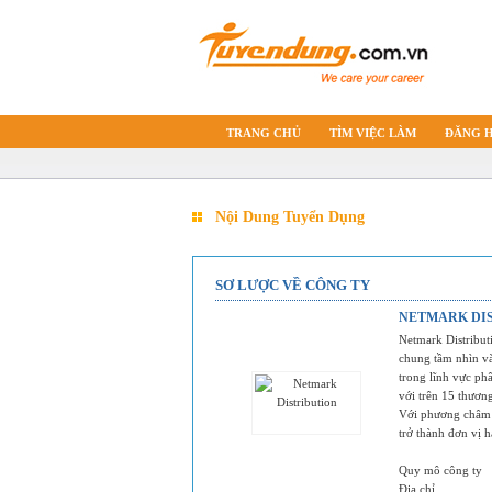
TRANG CHỦ
TÌM VIỆC LÀM
ĐĂNG 
Nội Dung Tuyển Dụng
SƠ LƯỢC VỀ CÔNG TY
NETMARK DI
Netmark Distribut
chung tầm nhìn và
trong lĩnh vực ph
với trên 15 thươn
Với phương châm 
trở thành đơn vị h
Quy mô công ty
Địa chỉ