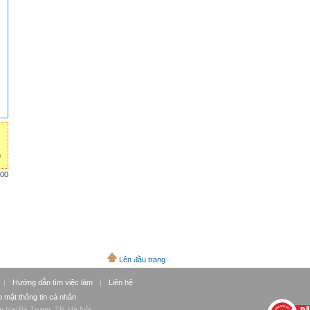
n
900
Lên đầu trang
|
Hướng dẫn tìm việc làm
|
Liên hệ
 mật thông tin cá nhân
n Hai Bà Trưng, TP. Hà Nội