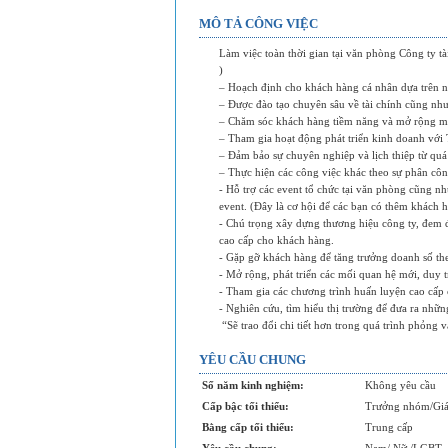
MÔ TẢ CÔNG VIỆC
Làm việc toàn thời gian tại văn phòng Công ty 
)
– Hoạch định cho khách hàng cá nhân dựa trên 
– Được đào tạo chuyên sâu về tài chính cũng nh
– Chăm sóc khách hàng tiềm năng và mở rộng mạ
– Tham gia hoạt động phát triển kinh doanh với
– Đảm bảo sự chuyên nghiệp và lịch thiệp từ quá
– Thực hiện các công việc khác theo sự phân c
- Hỗ trợ các event tổ chức tại văn phòng cũng n
event. (Đây là cơ hội để các bạn có thêm khách 
- Chú trọng xây dựng thương hiệu công ty, đem 
cao cấp cho khách hàng.
- Gặp gỡ khách hàng để tăng trưởng doanh số the
- Mở rộng, phát triển các mối quan hệ mới, duy 
- Tham gia các chương trình huấn luyện cao cấp 
- Nghiên cứu, tìm hiểu thị trường để đưa ra nhữn
“Sẽ trao đổi chi tiết hơn trong quá trình phỏng 
YÊU CẦU CHUNG
Số năm kinh nghiệm:
Không yêu cầu
Cấp bậc tối thiểu:
Trưởng nhóm/Giá
Bằng cấp tối thiểu:
Trung cấp