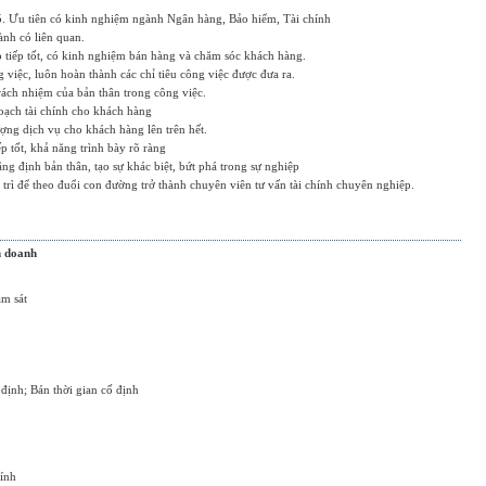
45. Ưu tiên có kinh nghiệm ngành Ngân hàng, Bảo hiểm, Tài chính
nh có liên quan.
o tiếp tốt, có kinh nghiệm bán hàng và chăm sóc khách hàng.
 việc, luôn hoàn thành các chỉ tiêu công việc được đưa ra.
rách nhiệm của bản thân trong công việc.
oạch tài chính cho khách hàng
ượng dịch vụ cho khách hàng lên trên hết.
ếp tốt, khả năng trình bày rõ ràng
 định bản thân, tạo sự khác biệt, bứt phá trong sự nghiệp
 trì để theo đuổi con đường trở thành chuyên viên tư vấn tài chính chuyên nghiệp.
h doanh
m sát
 định; Bán thời gian cố định
ính