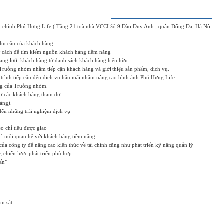
tài chính Phú Hưng Life ( Tầng 21 toà nhà VCCI Số 9 Đào Duy Anh , quận Đống Đa, Hà Nội
nhu cầu của khách hàng.
ư cách để tìm kiếm nguồn khách hàng tiềm năng.
ng lưới khách hàng từ danh sách khách hàng hiện hữu
 Trưởng nhóm nhằm tiếp cận khách hàng và giới thiệu sản phẩm, dịch vụ.
 trình tiếp cận đến dịch vụ hậu mãi nhằm nâng cao hình ảnh Phú Hưng Life.
ông của Trưởng nhóm.
hư các khách hàng tham dự
hàng).
đến những trải nghiệm dịch vụ
o chỉ tiêu được giao
trì mối quan hệ với khách hàng tiềm năng
của công ty để nâng cao kiến thức về tài chính cũng như phát triển kỹ năng quản lý
g chiến lược phát triển phù hợp
vấn”
m sát