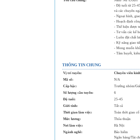
Yêu cầu chung:
Nam/ Nữ /LGBT
- Độ tuổi từ 25-
và các chuyên ngà
- Ngoại hình, gia
- Hoạch định công
- Thể hiện được t
- Tư vấn các kế h
- Luôn đặt chất l
- Kỹ năng giao ti
- Mong muốn khẳng
- Tâm huyết, kiên
THÔNG TIN CHUNG
Vị trí tuyển:
Chuyên viên kin
Mã số:
N/A
Cấp bậc:
Trưởng nhóm/Giá
Số lượng cần tuyển:
6
Độ tuổi:
25-45
Giới tính:
Tất cả
Thời gian làm việc:
Toàn thời gian cố
Mức lương:
Thỏa thuận
Nơi làm việc:
Hà Nội
Ngành nghề:
Bảo hiểm
Ngân hàng/Tài ch