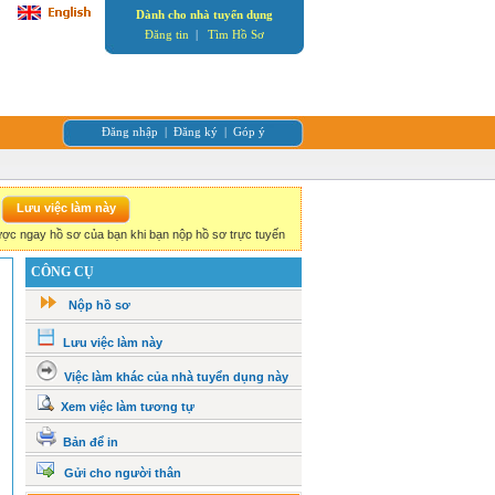
Dành cho nhà tuyển dụng
Đăng tin
|
Tìm Hồ Sơ
Đăng nhập
|
Đăng ký
|
Góp ý
ợc ngay hồ sơ của bạn khi bạn nộp hồ sơ trực tuyến
CÔNG CỤ
Nộp hồ sơ
Lưu việc làm này
Việc làm khác của nhà tuyển dụng này
Xem việc làm tương tự
Bản để in
Gửi cho người thân