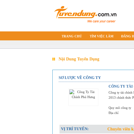
TRANG CHỦ
TÌM VIỆC LÀM
ĐĂNG 
Nội Dung Tuyển Dụng
SƠ LƯỢC VỀ CÔNG TY
CÔNG TY TÀI
Công ty tài chính
2013 chính thức 
Quy mô công ty
Địa chỉ
VỊ TRÍ TUYỂN:
Chuyên viên k