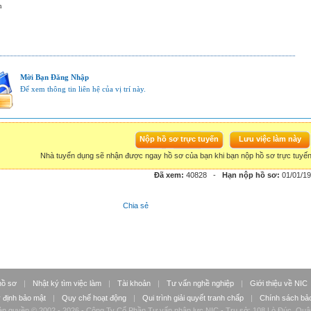
h
Mời Bạn Đăng Nhập
Để xem thông tin liên hệ của vị trí này.
Nhà tuyển dụng sẽ nhận được ngay hồ sơ của bạn khi bạn nộp hồ sơ trực tuyế
Đã xem:
40828
-
Hạn nộp hồ sơ:
01/01/1
Chia sẻ
hồ sơ
|
Nhật ký tìm việc làm
|
Tài khoản
|
Tư vấn nghề nghiệp
|
Giới thiệu về NIC
 định bảo mật
|
Quy chế hoạt động
|
Qui trình giải quyết tranh chấp
|
Chính sách bảo
n quyền © 2002 - 2026 - Công Ty Cổ Phần Tư vấn nhân lực NIC - Trụ sở: 108 Lò Đúc, Quậ