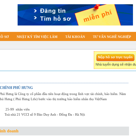
HỒ SƠ
NHẬT KÝ TÌM VIỆC LÀM
TÀI KHOẢN
TƯ VẤN NGHỀ NGHIỆP
Nhà tuyển dụng sẽ nhận đư
 CHÍNH PHÚ HƯNG
 Phú Hưng là Công ty cổ phần đầu tiên hoạt động trong lĩnh vực tài chính, bảo hiểm. Năm
Phú Hưng ( Phú Hưng Life) bước vào thị trường bảo hiểm nhân thọ ViệtNam
25-99
nhân viên
Toà nhà 21 VCCI số 9 Đào Duy Anh - Đống Đa - Hà Nội
inh doanh