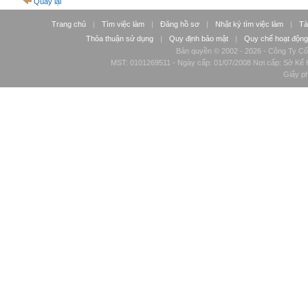
Quay lại
Trang chủ
|
Tìm việc làm
|
Đăng hồ sơ
|
Nhật ký tìm việc làm
|
Tà
Thỏa thuận sử dụng
|
Quy định bảo mật
|
Quy chế hoạt động
Bản quyền © 2002 - 2026 - Công Ty Cổ
MST: 0101269511 - Ngày cấp: 01/07/2008 Nơi cấp: Sở Kế H
Giấy p