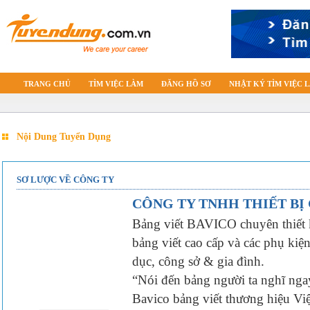
TRANG CHỦ
TÌM VIỆC LÀM
ĐĂNG HỒ SƠ
NHẬT KÝ TÌM VIỆC 
Nội Dung Tuyển Dụng
SƠ LƯỢC VỀ CÔNG TY
CÔNG TY TNHH THIẾT BỊ
Bảng viết BAVICO chuyên thiết k
bảng viết cao cấp và các phụ kiệ
dục, công sở & gia đình.
“Nói đến bảng người ta nghĩ nga
Bavico bảng viết thương hiệu Việ