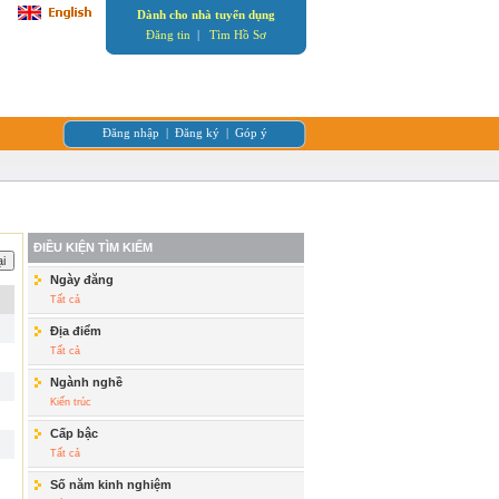
Dành cho nhà tuyển dụng
Đăng tin
|
Tìm Hồ Sơ
Đăng nhập
|
Đăng ký
|
Góp ý
ĐIỀU KIỆN TÌM KIẾM
Ngày đăng
Tất cả
Địa điểm
Tất cả
Ngành nghề
Kiến trúc
Cấp bậc
Tất cả
Số năm kinh nghiệm