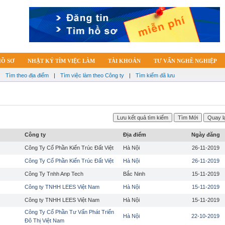
HỒ SƠ
NHẬT KÝ TÌM VIỆC LÀM
TÀI KHOẢN
TƯ VẤN NGHỀ NGHIỆP
|
Tìm theo địa điểm
|
Tìm việc làm theo Công ty
|
Tìm kiếm đã lưu
Công ty
Địa điểm
Ngày đăng
Công Ty Cổ Phần Kiến Trúc Đất Việt
Hà Nội
26-11-2019
Công Ty Cổ Phần Kiến Trúc Đất Việt
Hà Nội
26-11-2019
Công Ty Tnhh Anp Tech
Bắc Ninh
15-11-2019
Công ty TNHH LEES Việt Nam
Hà Nội
15-11-2019
Công ty TNHH LEES Việt Nam
Hà Nội
15-11-2019
Công Ty Cổ Phần Tư Vấn Phát Triển
Hà Nội
22-10-2019
Đô Thị Việt Nam