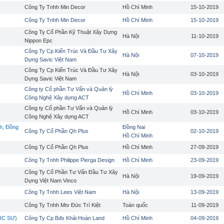
Công Ty Tnhh Min Decor
Hồ Chí Minh
15-10-2019
Công Ty Tnhh Min Decor
Hồ Chí Minh
15-10-2019
Công Ty Cổ Phần Kỹ Thuật Xây Dựng
Hà Nội
11-10-2019
Nippon Epc
Công Ty Cp Kiến Trúc Và Đầu Tư Xây
Hà Nội
07-10-2019
Dựng Savic Việt Nam
Công Ty Cp Kiến Trúc Và Đầu Tư Xây
Hà Nội
03-10-2019
Dựng Savic Việt Nam
Công ty Cổ phần Tư Vấn và Quản lý
Hồ Chí Minh
03-10-2019
Công Nghệ Xây dựng ACT
Công ty Cổ phần Tư Vấn và Quản lý
Hồ Chí Minh
03-10-2019
Công Nghệ Xây dựng ACT
h, Đồng
Đồng Nai
Công Ty Cổ Phần Qh Plus
02-10-2019
Hồ Chí Minh
Công Ty Cổ Phần Qh Plus
Hồ Chí Minh
27-09-2019
Công Ty Tnhh Philippe Pierga Design
Hồ Chí Minh
23-09-2019
Công Ty Cổ Phần Tư Vấn Đầu Tư Xây
Hà Nội
19-09-2019
Dựng Việt Nam Vinco
Công Ty Tnhh Lees Việt Nam
Hà Nội
13-09-2019
Công Ty Tnhh Mtv Đức Trí Kiệt
Toàn quốc
11-09-2019
ÚC SƯ)
Công Ty Cp Bđs Khải Hoàn Land
Hồ Chí Minh
04-09-2019