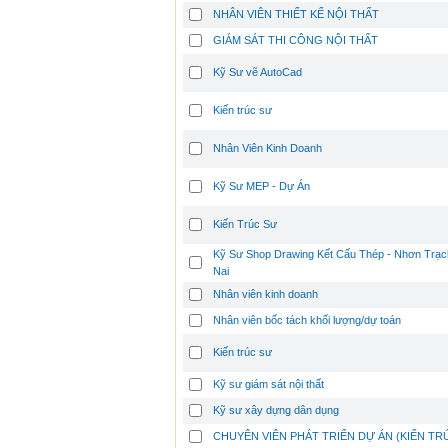
NHÂN VIÊN THIẾT KẾ NỘI THẤT
GIÁM SÁT THI CÔNG NỘI THẤT
Kỹ Sư vẽ AutoCad
Kiến trúc sư
Nhân Viên Kinh Doanh
Kỹ Sư MEP - Dự Án
Kiến Trúc Sư
Kỹ Sư Shop Drawing Kết Cấu Thép - Nhơn Trạc
Nai
Nhân viên kinh doanh
Nhân viên bốc tách khối lượng/dự toán
Kiến trúc sư
Kỹ sư giám sát nội thất
Kỹ sư xây dựng dân dụng
CHUYÊN VIÊN PHÁT TRIỂN DỰ ÁN (KIẾN TR