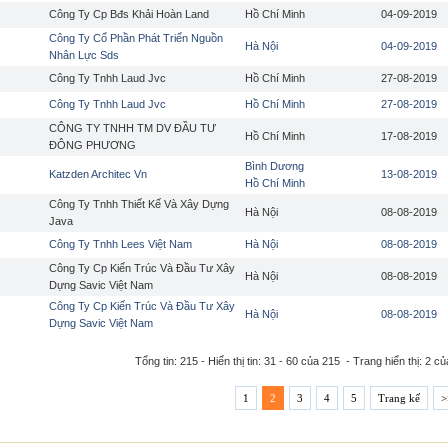
Công Ty Cp Bđs Khải Hoàn Land
Hồ Chí Minh
04-09-2019
Công Ty Cổ Phần Phát Triển Nguồn
Hà Nội
04-09-2019
Nhân Lực Sds
Công Ty Tnhh Laud Jvc
Hồ Chí Minh
27-08-2019
Công Ty Tnhh Laud Jvc
Hồ Chí Minh
27-08-2019
CÔNG TY TNHH TM DV ĐẦU TƯ
Hồ Chí Minh
17-08-2019
ĐÔNG PHƯƠNG
Bình Dương
Katzden Architec Vn
13-08-2019
Hồ Chí Minh
Công Ty Tnhh Thiết Kế Và Xây Dựng
Hà Nội
08-08-2019
Java
Công Ty Tnhh Lees Việt Nam
Hà Nội
08-08-2019
Công Ty Cp Kiến Trúc Và Đầu Tư Xây
Hà Nội
08-08-2019
Dựng Savic Việt Nam
Công Ty Cp Kiến Trúc Và Đầu Tư Xây
Hà Nội
08-08-2019
Dựng Savic Việt Nam
Tổng tin: 215 - Hiển thị tin: 31 - 60 của 215 - Trang hiển thị: 2 củ
1
2
3
4
5
Trang kế
>