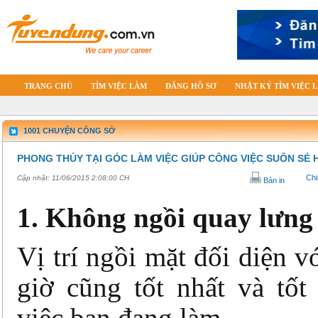
TRANG CHỦ
TÌM VIỆC LÀM
ĐĂNG HỒ SƠ
NHẬT KÝ TÌM VIỆC 
1001 CHUYỆN CÔNG SỞ
PHONG THỦY TẠI GÓC LÀM VIỆC GIÚP CÔNG VIỆC SUÔN SẺ
Chi
Cập nhật:
11/06/2015 2:08:00 CH
Bản in
1. Không ngồi quay lưng
Vị trí ngồi mặt đối diện v
giờ cũng tốt nhất và tốt
việc bạn đang làm.