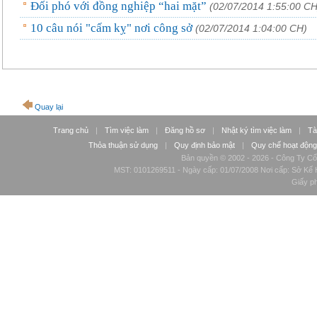
Đối phó với đồng nghiệp “hai mặt”
(02/07/2014 1:55:00 CH
10 câu nói "cấm kỵ" nơi công sở
(02/07/2014 1:04:00 CH)
Quay lại
Trang chủ
|
Tìm việc làm
|
Đăng hồ sơ
|
Nhật ký tìm việc làm
|
Tà
Thỏa thuận sử dụng
|
Quy định bảo mật
|
Quy chế hoạt động
Bản quyền © 2002 - 2026 - Công Ty Cổ
MST: 0101269511 - Ngày cấp: 01/07/2008 Nơi cấp: Sở Kế H
Giấy p