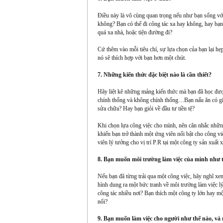
Điều này là vô cùng quan trọng nếu như bạn sống với
không? Bạn có thể đi công tác xa hay không, hay bạ
quá xa nhà, hoặc tiện đường đi?
Cứ thêm vào mỗi tiêu chí, sự lựa chọn của bạn lại hẹ
nó sẽ thích hợp với bạn hơn một chút.
7. Những kiến thức đặc biệt nào là cần thiết?
Hãy liệt kê những mảng kiến thức mà bạn đã học được
chính thống và không chính thống…Bạn nấu ăn có giỏ
sửa chữa? Hay bạn giỏi về đầu tư tiền tệ?
Khi chọn lựa công việc cho mình, nên cân nhắc những
khiến bạn trở thành một ứng viên nổi bật cho công vi
viên lý tưởng cho vị trí P.R tại một công ty sản xuất x
8. Bạn muốn môi trường làm việc của mình như 
Nếu bạn đã từng trải qua một công việc, hãy nghĩ xe
hình dung ra một bức tranh về môi trường làm việc 
công tác nhiều nơi? Bạn thích một công ty lớn hay mộ
nổi?
9. Bạn muốn làm việc cho người như thế nào, và