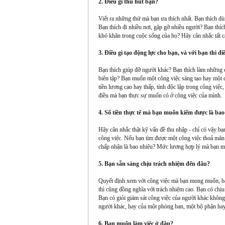
2. Điều gì thu hút bạn?
Viết ra những thứ mà bạn ưa thích nhất. Bạn thích d
Bạn thích đi nhiều nơi, gặp gỡ nhiều người? Bạn thí
khó khăn trong cuộc sống của họ? Hãy cân nhắc tất c
3. Điều gì tạo động lực cho bạn, và với bạn thì đ
Bạn thích giúp đỡ người khác? Bạn thích làm những c
biên tập? Bạn muốn một công việc sáng tạo hay một cô
tiền lương cao hay thấp, tính độc lập trong công vi
điều mà bạn thực sự muốn có ở công việc của mình.
4. Số tiền thực tế mà bạn muốn kiếm được là bao
Hãy cân nhắc thật kỹ vấn đề thu nhập - chỉ có vậy b
công việc. Nếu bạn tìm được một công việc thoả mãn t
chấp nhận là bao nhiêu? Mức lương hợp lý mà bạn 
5. Bạn sẵn sàng chịu trách nhiệm đến đâu?
Quyết định xem với công việc mà bạn mong muốn, bạn
thì cũng đồng nghĩa với trách nhiệm cao. Bạn có chị
Bạn có giỏi giám sát công việc của người khác không
người khác, hay của một phòng ban, một bộ phận ha
6. Bạn muốn làm việc ở đâu?