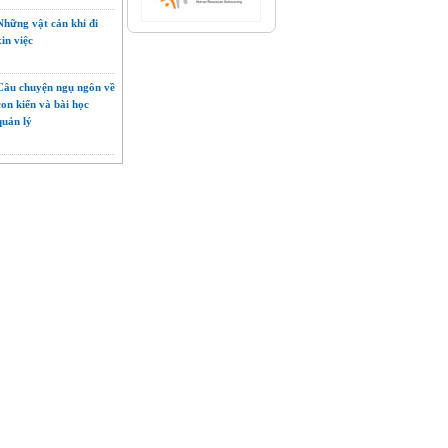
Những vật cản khi đi
xin việc
Câu chuyện ngụ ngôn về
con kiến và bài học
quản lý