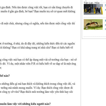
 gia đình. Nếu tìm được công việc tốt, bạn có sẵn lòng chuyển đi
n muốn ở gần gia đình, bè bạn? Bạn muốn trụ sở cơ quan mới không
p đi một chút, nhưng cũng có nghĩa, nếu tìm được một công việc thì
 ở trường, ở nhà, do đi đây đó, những kiến thức đến từ các nguồn
i không? Bạn có khả năng trang trí nhà cửa? Bạn có hiểu biết về
 công việc mà bạn có thể áp dụng một vài sở trường của bạn - nó sẽ
ệc đó. Ví dụ, một nhân viên P.R có hiểu biết về xe đạp sẽ là một ứng
e.
thế nào?
m những điều gì mà bạn thích và không thích trong công việc đó, và
lý tưởng mà mình mong muốn. Ví dụ: Bạn thích công việc được đi
t công ty cỡ vừa? Bạn thích môi trường làm việc yên tĩnh hay sôi
 muốn làm việc với những kiểu người nào?