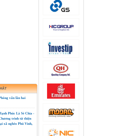
NHẤT
Phỏng vấn lần hai
Hạnh Phúc Là Sẻ Chia -
Chương trình từ thiện
tại xã nghèo Phú Vinh,