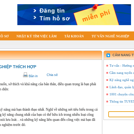
HỒ SƠ
NHẬT KÝ TÌM VIỆC LÀM
TÀI KHOẢN
TƯ VẤN NGHỀ NGHIỆP
CẨM NANG 
Tư vấn - Hướng 
HIỆP THÍCH HỢP
Cẩm nang tuyển 
Chia sẻ
Bản in
Kỹ năng nghề ng
n, sở thích và khả năng của bản thân, điều quan trọng là bạn phải
Lãnh đạo, quản l
n diện:
1001 chuyện côn
Thông tin TU
 năng mà bạn thành thạo nhất. Nghĩ về những nét tiêu biểu trong cá
ng kỹ năng chung nhất của bạn có thể hữu ích trong nhiều loại công
ng nói lưu loát…và những kỹ năng liên quan đến công việc mà bạn đã
h nghiệm trước đó.