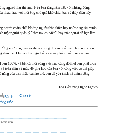
ững người như thế nào. Nếu bạn từng làm việc với những đồng
ủa nhau, hay với một ông chủ quá khó chịu, bạn sẽ thấy điều này
ững người chăm chỉ? Những người thân thiện hay những người muốn
ích một người quản lý "cầm tay chỉ việc", hay một người để bạn làm
ý tưởng như trên, hãy sử dụng chúng để cân nhắc xem bạn nên chọn
 điều trên khi bạn tham gia bất kỳ cuộc phỏng vấn xin việc nào.
ới bạn 100%, và bất cứ một công việc nào cũng đòi hỏi bạn phải thoả
 và toàn diện về mức độ phù hợp của bạn với công việc có thể giúp
 năng của bạn nhất, và nhờ thế, bạn dễ yêu thích và thành công
Theo Cẩm nang nghề nghiệp
Chia sẻ
Bản in
công việc
52:00 SA)