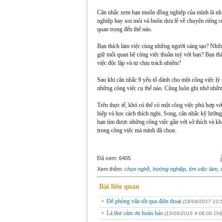
Cân nhắc xem bạn muốn đồng nghiệp của mình là nh
nghiệp hay xoi mói và buôn dưa lê về chuyện riêng c
quan trọng đến thế nào.
Bạn thích làm việc cùng những người sáng tạo? Nh
giữ mối quan hệ công việc thuần tuý với bạn? Bạn th
việc độc lập và tự chịu trách nhiệm?
Sau khi cân nhắc 9 yếu tố dành cho một công việc l
những công việc cụ thể nào. Cũng luôn ghi nhớ những
Trên thực tế, khó có thể có một công việc phù hợp v
hiệp và học cách thích nghi. Song, cân nhắc kỹ lưỡng
bạn tìm được những công việc gần với sở thích và khả
trong công việc mà mình đã chọn.
Đã xem:
6405
Xem thêm:
chọn nghề
,
hướng nghiệp
,
tìm việc làm
,
Bài liên quan
Để phỏng vấn tốt qua điện thoại
(18/04/2017 10:
Lá thư cảm ơn hoàn hảo
(15/09/2016 4:06:00 CH)