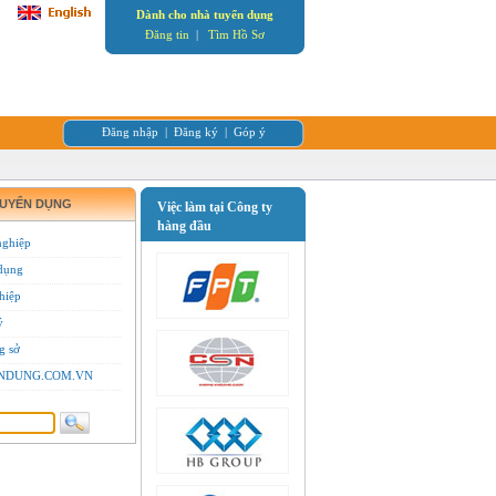
Dành cho nhà tuyển dụng
Đăng tin
|
Tìm Hồ Sơ
Đăng nhập
|
Đăng ký
|
Góp ý
TUYỂN DỤNG
Việc làm tại Công ty
hàng đầu
nghiệp
dụng
hiệp
ý
g sở
YENDUNG.COM.VN