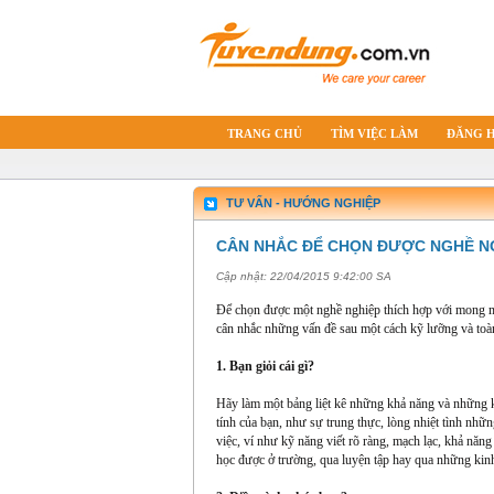
TRANG CHỦ
TÌM VIỆC LÀM
ĐĂNG 
TƯ VẤN - HƯỚNG NGHIỆP
CÂN NHẮC ĐỂ CHỌN ĐƯỢC NGHỀ NG
Cập nhật:
22/04/2015 9:42:00 SA
Để chọn được một nghề nghiệp thích hợp với mong muố
cân nhắc những vấn đề sau một cách kỹ lưỡng và toà
1. Bạn giỏi cái gì?
Hãy làm một bảng liệt kê những khả năng và những kỹ
tính của bạn, như sự trung thực, lòng nhiệt tình nhữ
việc, ví như kỹ năng viết rõ ràng, mạch lạc, khả nă
học được ở trường, qua luyện tập hay qua những kin