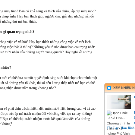
ùng máy tính? Bạn có khả năng và thích sửa chữa, lắp ráp máy móc?
ch chụp ảnh? Hay bạn thích giúp người khác giải đáp những vấn đề
ả những thứ mà bạn thích.
iều gì quan trọng nhất?
ông việc về xã hội? Hay bạn thích những công việc về viết lách,
ng việc thật là thú vị? Những yếu tố nào được bạn coi trọng nhất:
ệc, sự thừa nhận của những người xung quanh? Hãy nghĩ về những
 nhiêu?
ạn mới có thể đưa ra một quyết định sáng suốt khi chọn cho mình một
ất cả những yếu tố khác, thì số tiền lương thấp nhất mà bạn có thể
mong nhận được nằm trong khoảng nào?
XEM NHIỀU 
 sẽ phải chịu trách nhiệm đến mức nào? Tiền lương cao, vị trí cao
u được sức ép mà trách nhiệm đối với công việc tạo ra hay không?
? Bạn có thể chịu trách nhiệm trước kết quả làm việc của những
y không?
Tân Lạc, Hòa Bình