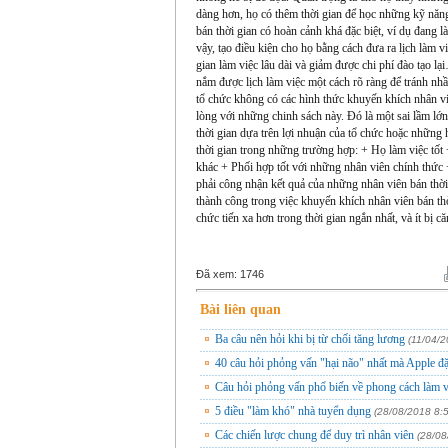
dàng hơn, họ có thêm thời gian để học những kỹ nă
bán thời gian có hoàn cảnh khá đặc biệt, ví dụ đang l
vậy, tạo điều kiện cho họ bằng cách đưa ra lịch làm 
gian làm việc lâu dài và giảm được chi phí đào tạo 
nắm được lịch làm việc một cách rõ ràng để tránh nh
tổ chức không có các hình thức khuyến khích nhân viê
lòng với những chinh sách này. Đó là một sai lầm lớ
thời gian dựa trên lợi nhuận của tổ chức hoặc nhữn
thời gian trong những trường hợp: + Họ làm việc tốt
khác + Phối hợp tốt với những nhân viên chính thức 
phải công nhận kết quả của những nhân viên bán thờ
thành công trong việc khuyến khích nhân viên bán thời
chức tiến xa hơn trong thời gian ngắn nhất, và ít bị c
Đã xem:
1746
Bài liên quan
Ba câu nên hỏi khi bị từ chối tăng lương
(11/04/2
40 câu hỏi phỏng vấn "hại não" nhất mà Apple đặ
Câu hỏi phỏng vấn phổ biến về phong cách làm v
5 điều "làm khó" nhà tuyển dụng
(28/08/2018 8:
Các chiến lược chung để duy trì nhân viên
(28/08