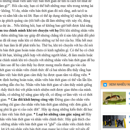
 những nhân viên làm việc bán thời gian để tìm ra cách tốt nhất để
àm gì?”. Hỏi câu này, bạn có thể biết những mục tiêu trong tương lai
 không. Ví dụ, nhân viên bán thời gian đó nói rằng, anh ta/cô ta
 và nắm bắt câu trả lời. Bạn có thể áp dụng những kỹ năng hiện tại
 áp phích quảng cáo (tôi biết cậu đã làm những việc này rồi, đúng
gia dự án... Nếu không hỏi, bạn sẽ không bao giờ biết được khả năng
m tra chính mình khi trò chuyện với họ
Đôi khi những nhân viên
có thêm những bàn tay giúp đỡ nhưng chẳng tốt tí nào khi phải đối phó
bạn đã rất may mắn khi có thêm những sự hỗ trợ của họ. Hầu hết mọi
c bạn làm là để phát triển họ. Thứ ba, khi trò chuyện với họ chỉ nói
n bán thời gian hoàn toàn chưa có kinh nghiệm gì. Có thể họ có chút
 cãi lời bạn, không phối hợp với những người khác, đi làm muộn hoặc
lại chính mình khi trò chuyện với những nhân viên bán thời gian để họ
i làm sao để họ cảm thấy họ được mong muốn tham gia vào câu
ời gian và nhân viên chính thức để cả hai nhóm đều thấy rằng bạn
 làm việc bán thời gian cảm thấy họ được quan tâm và động viên.
*
c định hướng hoàn toàn, nhân viên bán thời gian có thể vẫn lẫn lộn.
ướng dẫn cho họ. Nhân viên bán thời gian sẽ cảm thấy mình giống
XEM NHIỀU 
thấy thích thú với phần trách nhiệm mới được giao thêm của mình.
hẫn, có những kỹ năng giao tiếp tốt, có động cơ làm việc và có thời
 gian.
* Cân đối khối lượng công việc
Đừng giao cho nhân viên
thường chỉ giao cho nhân viên bán thời gian những việc đơn giản, ở
 phú là gia vị của cuộc đời”. Hãy áp dụng những kiến thức đã học
n làm việc bán thời gian.
* Loại bỏ những cảm giác nặng nề
Hãy
ân viên bán thời gian và nhân viên chính thức. Hãy giải thích cho
của những nhân viên bán thời gian và “ghế” của nhân viên chính thức
lợi ích mà nhân viên bán thời gian mang lại (công việc trở nên dễ