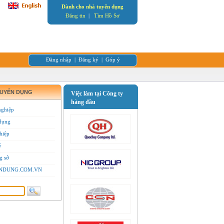
Dành cho nhà tuyển dụng
Đăng tin
|
Tìm Hồ Sơ
Đăng nhập
|
Đăng ký
|
Góp ý
TUYỂN DỤNG
Việc làm tại Công ty
hàng đầu
nghiệp
dụng
hiệp
ý
g sở
YENDUNG.COM.VN