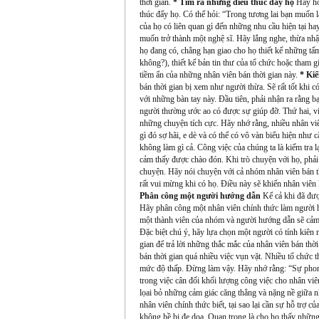
thời gian.
* Tìm ra những điều thúc đẩy họ
Hãy hỏi
thúc đẩy họ. Có thể hỏi: “Trong tương lai bạn muốn l
của họ có liên quan gì đến những nhu cầu hiện tại hay
muốn trở thành một nghệ sĩ. Hãy lắng nghe, thừa nhận
họ đang có, chẳng hạn giao cho họ thiết kế những tấm
không?), thiết kế bản tin thư của tổ chức hoặc tham 
tiềm ẩn của những nhân viên bán thời gian này.
* Kiể
bán thời gian bị xem như người thừa. Sẽ rất tốt khi 
với những bàn tay này. Đầu tiên, phải nhận ra rằng 
người thường ước ao có được sự giúp đỡ. Thứ hai, việ
những chuyện tích cực. Hãy nhớ rằng, nhiều nhân viê
gì đó sợ hãi, e dè và có thể có vô vàn biểu hiện như
không làm gì cả. Công việc của chúng ta là kiếm tra 
cảm thấy được chào đón. Khi trò chuyện với họ, phả
chuyện. Hãy nói chuyện với cả nhóm nhân viên bán th
rất vui mừng khi có họ. Điều này sẽ khiến nhân viên
Phân công một người hướng dẫn
Kể cả khi đã đượ
Hãy phân công một nhân viên chính thức làm người h
một thành viên của nhóm và người hướng dẫn sẽ cảm 
Đặc biệt chú ý, hãy lựa chọn một người có tính kiên n
gian để trả lời những thắc mắc của nhân viên bán thời
bán thời gian quá nhiều việc vụn vặt. Nhiều tổ chức 
mức độ thấp. Đừng làm vậy. Hãy nhớ rằng: “Sự phong
trong việc cân đối khối lượng công việc cho nhân viê
lọai bỏ những cảm giác căng thẳng và nặng nề giữa nh
nhân viên chính thức biết, tại sao lại cần sự hỗ trợ 
không hề bị đe dọa. Quan trọng là cho họ thấy những 