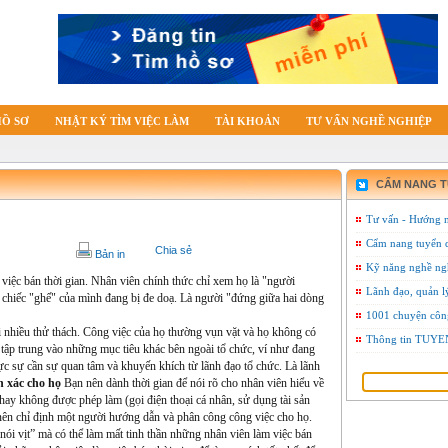
HỒ SƠ
NHẬT KÝ TÌM VIỆC LÀM
TÀI KHOẢN
TƯ VẤN NGHỀ NGHIỆP
CẨM NANG 
Tư vấn - Hướng 
Cẩm nang tuyển 
Chia sẻ
Bản in
Kỹ năng nghề ng
việc bán thời gian. Nhân viên chính thức chỉ xem họ là "người
Lãnh đạo, quản l
sợ chiếc "ghế" của mình đang bị đe doạ. Là người "đứng giữa hai dòng
1001 chuyện côn
ải nhiều thử thách. Công việc của họ thường vụn vặt và họ không có
Thông tin TU
tập trung vào những mục tiêu khác bên ngoài tổ chức, ví như đang
ực sự cần sự quan tâm và khuyến khích từ lãnh đạo tổ chức. Là lãnh
h xác cho họ
Bạn nên dành thời gian để nói rõ cho nhân viên hiểu về
hay không được phép làm (gọi điện thoại cá nhân, sử dụng tài sản
 nên chỉ định một người hướng dẫn và phân công công việc cho họ.
 nói vịt” mà có thể làm mất tinh thần những nhân viên làm việc bán