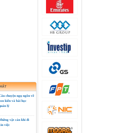
NHẤT
Câu chuyện ngụ ngôn về
con kiến và bài học
quản lý
Những vật cản khi đi
xin việc