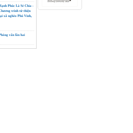
Hạnh Phúc Là Sẻ Chia -
Chương trình từ thiện
tại xã nghèo Phú Vinh,
Phỏng vấn lần hai