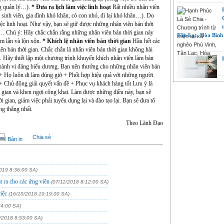
ng quản lý…).
* Đưa ra lịch làm việc linh hoạt
Rất nhiều nhân viên
à sinh viên, gia đình khó khăn, có con nhỏ, đi lại khó khăn…). Do
việc linh hoạt. Như vậy, bạn sẽ giữ được những nhân viên bán thời
lại… Chú ý: Hãy chắc chắn rằng những nhân viên bán thời gian này
Tân Lạc, Hòa Bình
ầm lẫn và lộn xộn.
* Khích lệ nhân viên bán thời gian
Hầu hết các
n bán thời gian. Chắc chắn là nhân viên bán thời gian không hài
n. Hãy thiết lập một chương trình khuyến khích nhân viên làm bán
g hành vi đáng biểu dương. Bạn nên thưởng cho những nhân viên bán
 + Họ luôn đi làm đúng giờ + Phối hợp hiệu quả với những người
+ Chủ động giải quyết vấn đề + Phục vụ khách hàng tốt Lưu ý là
i gian và khen ngợi công khai. Làm được những điều này, bạn sẽ
 gian, giảm việc phải tuyển dụng lại và đào tạo lại. Bạn sẽ đưa tổ
ăng thẳng nhất.
Theo Lãnh Đạo
Chia sẻ
Bản in
019 8:36:00 SA)
t ra cho các ứng viên
(07/11/2018 8:12:00 SA)
iệc
(16/10/2018 10:19:00 SA)
54:00 SA)
/2018 8:53:00 SA)