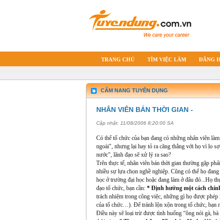
TRANG CHỦ
TÌM VIỆC LÀM
ĐĂNG 
CẨM NANG TUYỂN DỤNG
NHÂN VIÊN BÁN THỜI GIAN -
Cập nhật:
11/08/2006 8:20:00 SA
Có thể tổ chức của bạn đang có những nhân viên làm 
ngoài", nhưng lại hay tỏ ra căng thẳng với họ vì lo 
nước", lãnh đạo sẽ xử lý ra sao?
Trên thực tế, nhân viên bán thời gian thường gặp ph
nhiều sự lựa chọn nghề nghiệp. Cũng có thể họ đang 
học ở trường đại học hoặc đang làm ở đâu đó...Họ th
đạo tổ chức, bạn cần:
* Định hướng một cách chín
trách nhiệm trong công việc, những gì họ được phép 
của tổ chức…). Để tránh lộn xộn trong tổ chức, bạn
Điều này sẽ loại trừ được tình huống “ông nói gà, bà