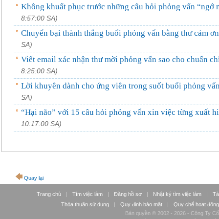
Không khuất phục trước những câu hỏi phỏng vấn “ngớ 
8:57:00 SA)
Chuyển bại thành thắng buổi phỏng vấn bằng thư cảm ơn
SA)
Viết email xác nhận thư mời phỏng vấn sao cho chuẩn ch
8:25:00 SA)
Lời khuyên dành cho ứng viên trong suốt buổi phỏng vấ
SA)
“Hại não” với 15 câu hỏi phỏng vấn xin việc từng xuất h
10:17:00 SA)
Quay lại
Trang chủ
|
Tìm việc làm
|
Đăng hồ sơ
|
Nhật ký tìm việc làm
|
Tà
Thỏa thuận sử dụng
|
Quy định bảo mật
|
Quy chế hoạt động
Bản quyền © 2002 - 2026 - Công Ty Cổ