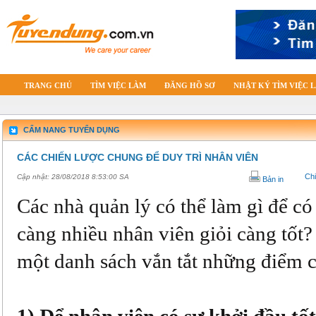
TRANG CHỦ
TÌM VIỆC LÀM
ĐĂNG HỒ SƠ
NHẬT KÝ TÌM VIỆC 
CẨM NANG TUYỂN DỤNG
CÁC CHIẾN LƯỢC CHUNG ĐỂ DUY TRÌ NHÂN VIÊN
Chi
Cập nhật:
28/08/2018 8:53:00 SA
Bản in
Các nhà quản lý có thể làm gì để có 
càng nhiều nhân viên giỏi càng tốt?
một danh sách vắn tắt những điểm c